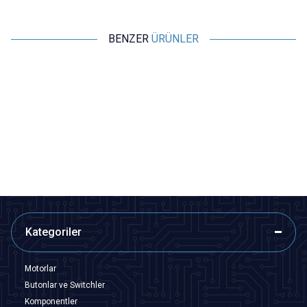
BENZER
ÜRÜNLER
Motorobit
Motorobit
HC-SR04 Ultrasonik Sensör
HC-SR04 Ultrasonik Sensör
Tutucu
Tutucu
20,37
TL + KDV
24,25
TL + KDV
SEPETE EKLE
Tükendi
Kategoriler
Motorlar
Butonlar ve Switchler
Komponentler