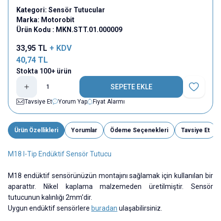
Kategori:
Sensör Tutucular
Marka:
Motorobit
Ürün Kodu :
MKN.STT.01.000009
33,95
TL
+ KDV
40,74
TL
Stokta 100+ ürün
SEPETE EKLE
Favoriye E
Tavsiye Et
Yorum Yap
Fiyat Alarmı
Ürün Özellikleri
Yorumlar
Ödeme Seçenekleri
Tavsiye Et
M18 I-Tip Endüktif Sensör Tutucu
M18 endüktif sensörünüzün montajını sağlamak için kullanılan bir
aparattır. Nikel kaplama malzemeden üretilmiştir. Sensör
tutucunun kalınlığı 2mm'dir.
Uygun endüktif sensörlere
buradan
ulaşabilirsiniz.