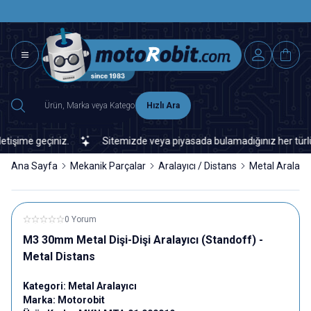
SAAT 15.0
2500 TL ÜZERİ MNG-DHL KARGO ÜCRETSİZ
Hızlı Ara
şime geçiniz.
Sitemizde veya piyasada bulamadığınız her türlü ele
Ana Sayfa
Mekanik Parçalar
Aralayıcı / Distans
Metal Aralayıc
0 Yorum
M3 30mm Metal Dişi-Dişi Aralayıcı (Standoff) -
Metal Distans
Kategori:
Metal Aralayıcı
Marka:
Motorobit