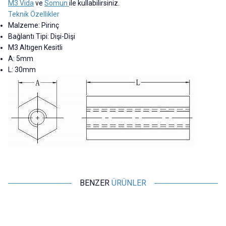
M3 Vida
ve
Somun
ile kullabilirsiniz.
Teknik Özellikler
Malzeme: Pirinç
Bağlantı Tipi: Dişi-Dişi
M3 Altıgen Kesitli
A: 5mm
L: 30mm
BENZER
ÜRÜNLER
Motorobit
Motorobit
120 Parça M3 Metal Aralayıcı
M2 5mm Metal Dişi-Erkek