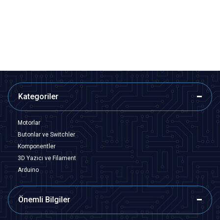
Seti (Standoff)
Aralayıcı (Standoff) - Metal
Distans
363,75
TL + KDV
1,45
TL + KDV
Tükendi
SEPETE EKLE
Kategoriler
Motorlar
Butonlar ve Switchler
Komponentler
3D Yazıcı ve Filament
Arduino
Önemli Bilgiler