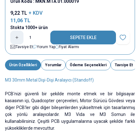
Ürün Kodu :
MKN.MTA.01.000019
9,22
TL
+ KDV
11,06
TL
Stokta 1000+ ürün
SEPETE EKLE
Favoriye E
Tavsiye Et
Yorum Yap
Fiyat Alarmı
Ürün Özellikleri
Yorumlar
Ödeme Seçenekleri
Tavsiye Et
M3 30mm Metal Dişi-Dişi Aralayıcı (Standoff)
PCB'nizi güvenli bir şekilde monte etmek ve bir bilgisayar
kasasının içi, Quadcopter çerçeveleri, Motor Sürücü Gövdesi veya
diğer PCB'ler gibi diğer bileşenlerden yükseltmek için tasarlanmış
çok yönlü aralayıcılardır. M3 Vida ve M3 Somun ile
kullanabilirsiniz. Çeşitli PCB uygulamalarına uyacak şekilde farklı
yüksekliklerde mevcuttur.