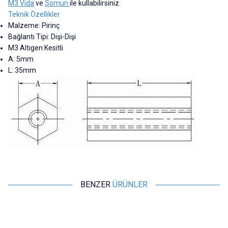
M3 Vida
ve
Somun
ile kullabilirsiniz.
Teknik Özellikler
Malzeme: Pirinç
Bağlantı Tipi: Dişi-Dişi
M3 Altıgen Kesitli
A: 5mm
L: 35mm
BENZER
ÜRÜNLER
Motorobit
Motorobit
120 Parça M3 Metal Aralayıcı
M2 5mm Metal Dişi-Erkek