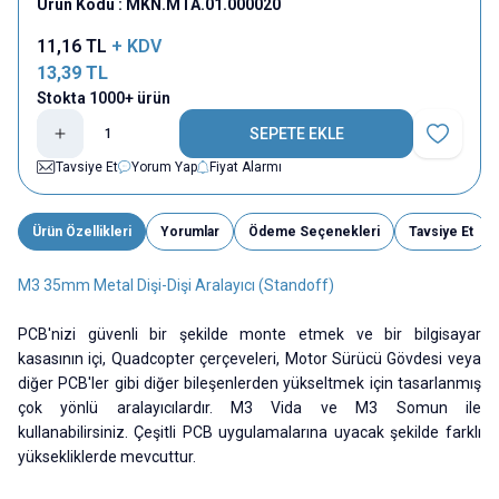
Ürün Kodu :
MKN.MTA.01.000020
11,16
TL
+ KDV
13,39
TL
Stokta 1000+ ürün
SEPETE EKLE
Favoriye E
Tavsiye Et
Yorum Yap
Fiyat Alarmı
Ürün Özellikleri
Yorumlar
Ödeme Seçenekleri
Tavsiye Et
M3 35mm Metal Dişi-Dişi Aralayıcı (Standoff)
PCB'nizi güvenli bir şekilde monte etmek ve bir bilgisayar
kasasının içi, Quadcopter çerçeveleri, Motor Sürücü Gövdesi veya
diğer PCB'ler gibi diğer bileşenlerden yükseltmek için tasarlanmış
çok yönlü aralayıcılardır. M3 Vida ve M3 Somun ile
kullanabilirsiniz. Çeşitli PCB uygulamalarına uyacak şekilde farklı
yüksekliklerde mevcuttur.