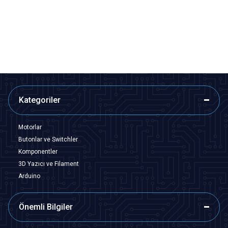
Seti (Standoff)
Aralayıcı (Standoff) - Metal
Distans
363,75
TL + KDV
1,45
TL + KDV
Tükendi
SEPETE EKLE
Kategoriler
Motorlar
Butonlar ve Switchler
Komponentler
3D Yazıcı ve Filament
Arduino
Önemli Bilgiler