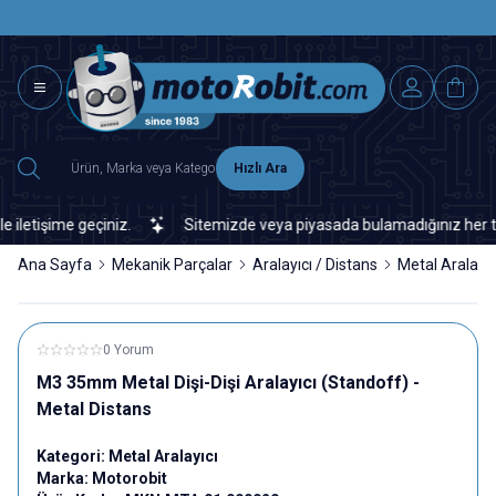
SAAT 15.0
2500 TL ÜZERİ MNG-DHL KARGO ÜCRETSİZ
Hızlı Ara
tişime geçiniz.
Sitemizde veya piyasada bulamadığınız her türlü e
Ana Sayfa
Mekanik Parçalar
Aralayıcı / Distans
Metal Aralayıc
0 Yorum
M3 35mm Metal Dişi-Dişi Aralayıcı (Standoff) -
Metal Distans
Kategori:
Metal Aralayıcı
Marka:
Motorobit