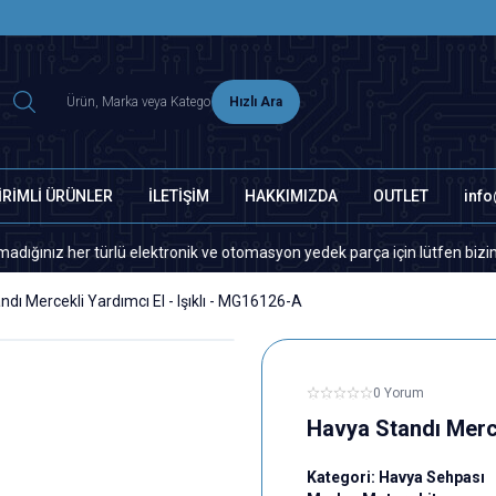
2500 TL ÜZERİ MNG-DHL KARGO ÜCRETSİZ
Hızlı Ara
İRİMLİ ÜRÜNLER
İLETİŞİM
HAKKIMIZDA
OUTLET
inf
 her türlü elektronik ve otomasyon yedek parça için lütfen bizimle ileti
dı Mercekli Yardımcı El - Işıklı - MG16126-A
0 Yorum
Havya Standı Merce
Kategori:
Havya Sehpası