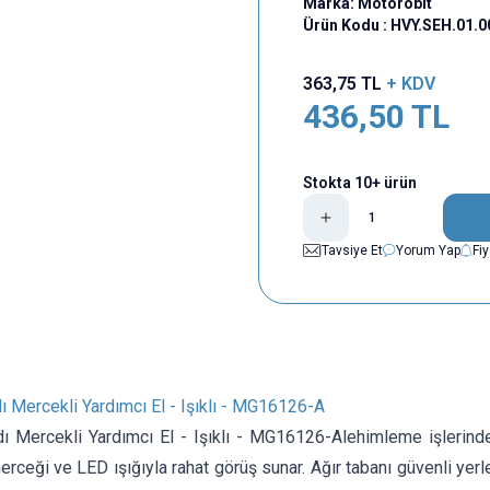
Marka:
Motorobit
Ürün Kodu :
HVY.SEH.01.0
363,75
TL
+ KDV
436,50
TL
Stokta 10+ ürün
Tavsiye Et
Yorum Yap
Fi
 Mercekli Yardımcı El - Işıklı - MG16126-A
ı Mercekli Yardımcı El - Işıklı - MG16126-Alehimleme işlerinde
erceği ve LED ışığıyla rahat görüş sunar. Ağır tabanı güvenli yer