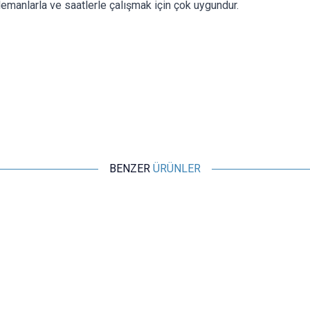
lemanlarla ve saatlerle çalışmak için çok uygundur.
BENZER
ÜRÜNLER
Motorobit
ZD-10A Havya Sehpası
92,15
TL + KDV
SEPETE EKLE