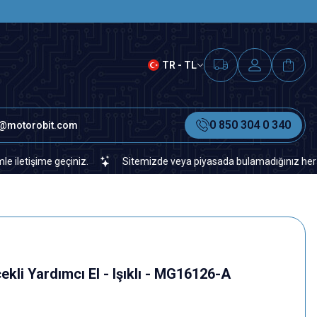
SAAT 15.00'A KADAR VERİLEN S
TR - TL
0 850 304 0 340
o@motorobit.com
şime geçiniz.
Sitemizde veya piyasada bulamadığınız her türlü ele
kli Yardımcı El - Işıklı - MG16126-A