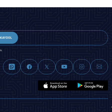
KAYDOL
m.