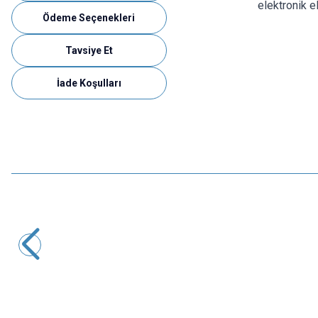
elektronik e
Ödeme Seçenekleri
Tavsiye Et
İade Koşulları
Motorobit
Mercekli Havya Standı - ZD-10D
194,00
TL + KDV
SEPETE EKLE