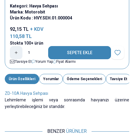
Kategori:
Havya Sehpası
Marka:
Motorobit
Ürün Kodu :
HVY.SEH.01.000004
92,15
TL
+ KDV
110,58
TL
Stokta 100+ ürün
SEPETE EKLE
Favoriye E
Tavsiye Et
Yorum Yap
Fiyat Alarmı
Ürün Özellikleri
Yorumlar
Ödeme Seçenekleri
Tavsiye Et
ZD-10A Havya Sehpası
Lehimleme işlemi veya sonrasında havyanızı üzerine
yerleştirebileceğiniz bir standdır.
BENZER
ÜRÜNLER