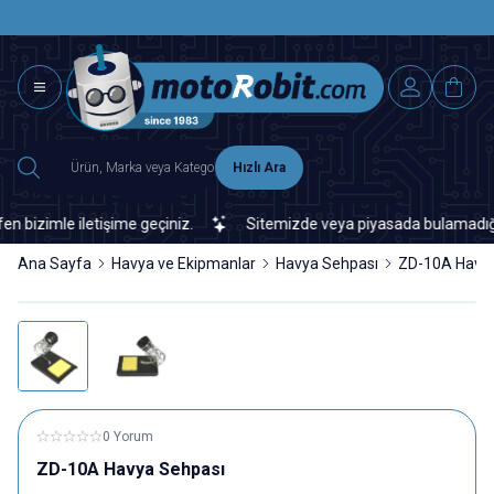
SAAT 15.0
2500 TL ÜZERİ MNG-DHL KARGO ÜCRETSİZ
Hızlı Ara
zimle iletişime geçiniz.
Sitemizde veya piyasada bulamadığınız h
Ana Sayfa
Havya ve Ekipmanlar
Havya Sehpası
ZD-10A Havya
0 Yorum
ZD-10A Havya Sehpası