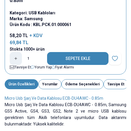
0.85m
Kategori:
USB Kabloları
Marka:
Samsung
Ürün Kodu :
KBL.PCK.01.000061
58,20
TL
+ KDV
69,84
TL
Stokta 1000+ ürün
SEPETE EKLE
Favoriye E
Tavsiye Et
Yorum Yap
Fiyat Alarmı
Ürün Özellikleri
Yorumlar
Ödeme Seçenekleri
Tavsiye Et
Micro Usb Şarj Ve Data Kablosu ECB-DU4AWC - 0.85m
Micro Usb Şarj Ve Data Kablosu ECB-DU4AWC - 0.85m, Samsung
GS5 Active, GS4, GS3, GS2, Note 2 ve micro USB kablosu
gerektiren tüm Akıllı telefonlara uyumludur. Data aktarımı
bulunmaktadır.
Yüksek kalitelidir.