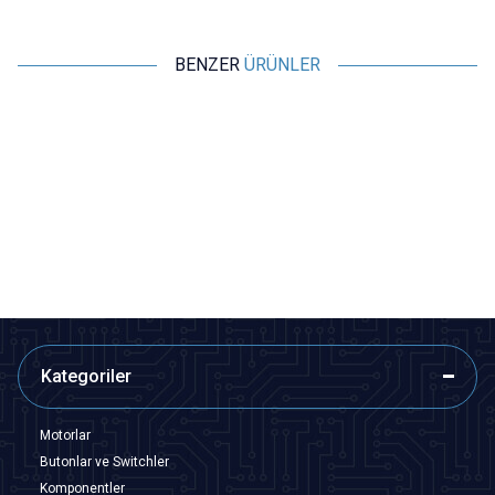
BENZER
ÜRÜNLER
Motorobit
Motorobit
Type C Usb Kablo - Yüksek Hızlı
USB - 4x1.7mm Şarj Kablosu 1
Şarj Kablosu Tip-C 1 Metre
Metre
24,25
TL + KDV
29,10
TL + KDV
SEPETE EKLE
SEPETE EKLE
Kategoriler
Motorlar
Butonlar ve Switchler
Komponentler