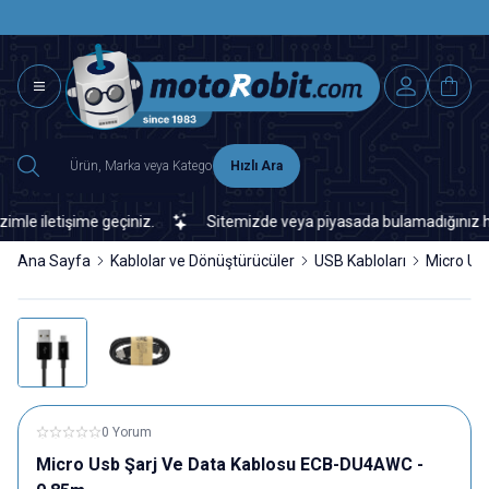
SAAT 15.0
2500 TL ÜZERİ MNG-DHL KARGO ÜCRETSİZ
Hızlı Ara
 iletişime geçiniz.
Sitemizde veya piyasada bulamadığınız her tür
Ana Sayfa
Kablolar ve Dönüştürücüler
USB Kabloları
Micro Us
0 Yorum
Micro Usb Şarj Ve Data Kablosu ECB-DU4AWC -