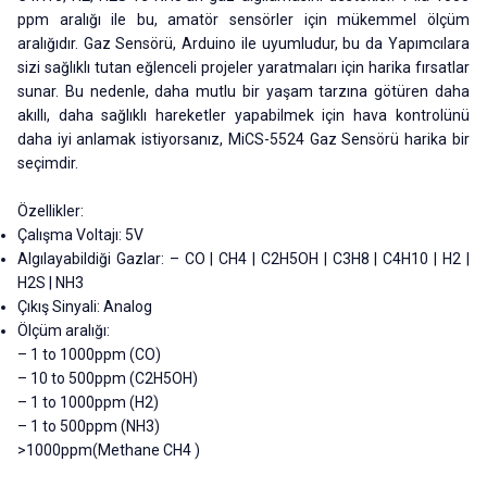
ppm aralığı ile bu, amatör sensörler için mükemmel ölçüm
aralığıdır. Gaz Sensörü, Arduino ile uyumludur, bu da Yapımcılara
sizi sağlıklı tutan eğlenceli projeler yaratmaları için harika fırsatlar
sunar. Bu nedenle, daha mutlu bir yaşam tarzına götüren daha
akıllı, daha sağlıklı hareketler yapabilmek için hava kontrolünü
daha iyi anlamak istiyorsanız, MiCS-5524 Gaz Sensörü harika bir
seçimdir.
Özellikler:
Çalışma Voltajı: 5V
Algılayabildiği Gazlar: – CO | CH4 | C2H5OH | C3H8 | C4H10 | H2 |
H2S | NH3
Çıkış Sinyali: Analog
Ölçüm aralığı:
– 1 to 1000ppm (CO)
– 10 to 500ppm (C2H5OH)
– 1 to 1000ppm (H2)
– 1 to 500ppm (NH3)
>1000ppm(Methane CH4 )