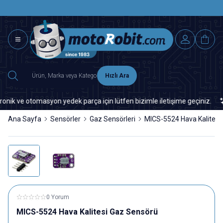
SAAT 15.0
2500 TL ÜZERİ MNG-DHL KARGO ÜCRETSİZ
Hızlı Ara
 ve otomasyon yedek parça için lütfen bizimle iletişime geçiniz.
Ana Sayfa
Sensörler
Gaz Sensörleri
MICS-5524 Hava Kalitesi
0 Yorum
MICS-5524 Hava Kalitesi Gaz Sensörü