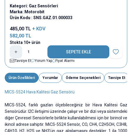
Kategori:
Gaz Sensörleri
Marka:
Motorobit
Ürün Kodu :
SNS.GAZ.01.000033
485,00
TL
+ KDV
582,00
TL
Stokta 10+ ürün
SEPETE EKLE
Favoriye E
Tavsiye Et
Yorum Yap
Fiyat Alarmı
Ürün Özellikleri
Yorumlar
Ödeme Seçenekleri
Tavsiye Et
MICS-5524 Hava Kalitesi Gaz Sensörü
MICS-5524, farklı gazları ölçebileceğiniz bir Hava Kalitesi Gaz
Sensörüdür. I2C iletişimi üzerinde çalışır ve bir dizi veya sistemdeki
diğer Çevresel Sensörlerle birlikte kullanılabilmesi için bir birincil ve
ikincil adrese sahiptir. MiCS-5524 Sensör, CO, CH4, C2H5OH, C3H8,
C4H10, H2, H2S ve NH3'ün gaz algılamasını destekler. 1 ila 1000