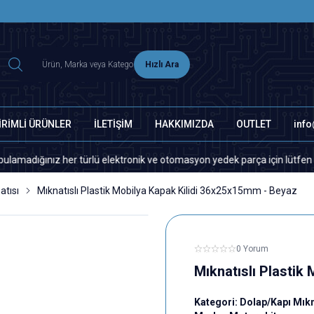
2500 TL ÜZERİ MNG-DHL KARGO ÜCRETSİZ
Hızlı Ara
İRİMLİ ÜRÜNLER
İLETİŞİM
HAKKIMIZDA
OUTLET
inf
z her türlü elektronik ve otomasyon yedek parça için lütfen bizimle ilet
atısı
Mıknatıslı Plastik Mobilya Kapak Kilidi 36x25x15mm - Beyaz
0 Yorum
Mıknatıslı Plastik
Kategori:
Dolap/Kapı Mıkn