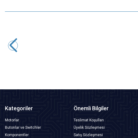
Motorobit
CLS-280G 12V 280kg Elektromanyetik Kapı Kilidi - Su
Geçirmez
1.212,50
TL + KDV
SEPETE EKLE
Kategoriler
Önemli Bilgiler
Motorlar
Teslimat Koşulları
Butonlar ve Switchler
Üyelik Sözleşmesi
Komponentler
Satış Sözleşmesi