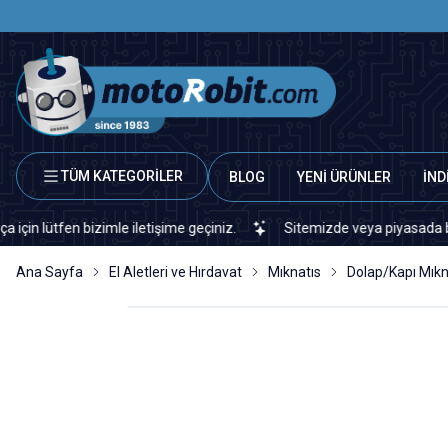
TÜM KATEGORİLER
BLOG
YENİ ÜRÜNLER
İND
n bizimle iletişime geçiniz.
Sitemizde veya piyasada bulamadığını
Ana Sayfa
El Aletleri ve Hırdavat
Mıknatıs
Dolap/Kapı Mıkn