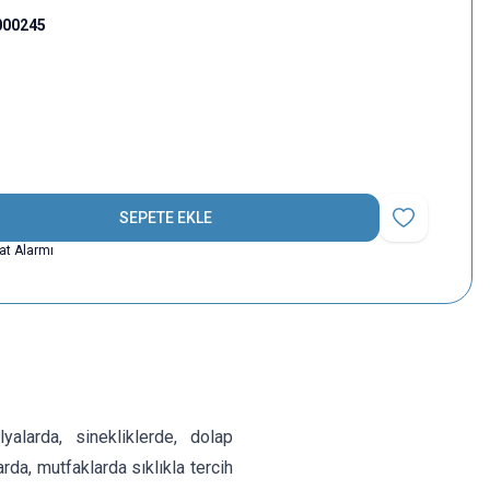
000245
SEPETE EKLE
Favoriye Ekle
yat Alarmı
larda, sinekliklerde, dolap
rda, mutfaklarda sıklıkla tercih