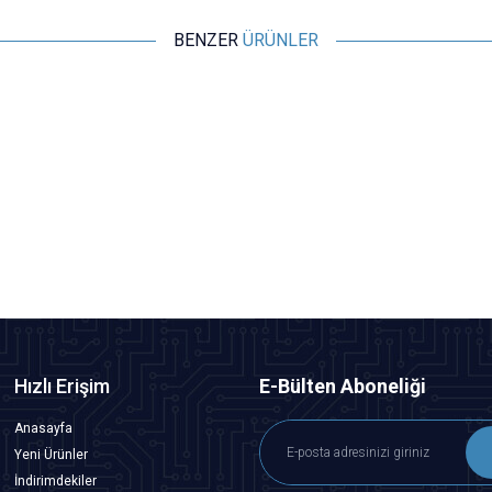
BENZER
ÜRÜNLER
Motorobit
CLS-280GX 12V 280kg Elektromanyetik Kapı Kilidi -
Gecikmeli
1.212,50
TL + KDV
SEPETE EKLE
Hızlı Erişim
E-Bülten Aboneliği
Anasayfa
Yeni Ürünler
İndirimdekiler