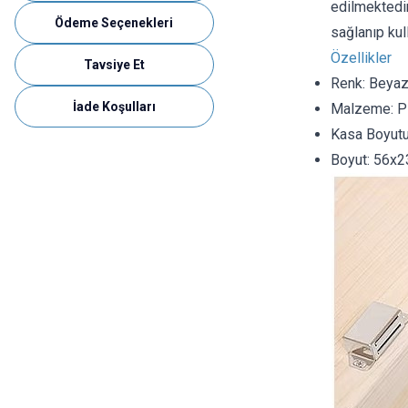
edilmektedir
Ödeme Seçenekleri
sağlanıp kull
Özellikler
Tavsiye Et
Renk: Beya
İade Koşulları
Malzeme: Pl
Kasa Boyutu
Boyut: 56x