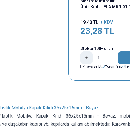
Marka:
Motorobit
Ürün Kodu :
ELA.MKN.01.
19,40
TL
+ KDV
23,28
TL
Stokta 100+ ürün
Tavsiye Et
Yorum Yap
Fi
Plastik Mobilya Kapak Kilidi 36x25x15mm - Beyaz
 Plastik Mobilya Kapak Kilidi 36x25x15mm - Beyaz, mobilya
 ve duşakabin kapısı vb. kapılarda kullanılabilmektedir. Karavanla