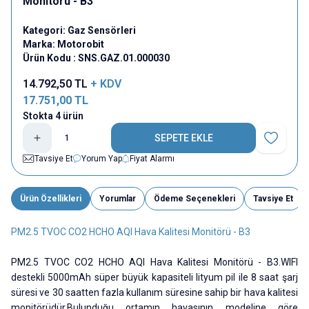
Monitörü - B3
Kategori:
Gaz Sensörleri
Marka:
Motorobit
Ürün Kodu :
SNS.GAZ.01.000030
14.792,50
TL
+ KDV
17.751,00
TL
Stokta 4 ürün
SEPETE EKLE
Favoriye E
Tavsiye Et
Yorum Yap
Fiyat Alarmı
Ürün Özellikleri
Yorumlar
Ödeme Seçenekleri
Tavsiye Et
PM2.5 TVOC CO2 HCHO AQI Hava Kalitesi Monitörü - B3
PM2.5 TVOC CO2 HCHO AQI Hava Kalitesi Monitörü - B3.WIFI
destekli 5000mAh süper büyük kapasiteli lityum pil ile 8 saat şarj
süresi ve 30 saatten fazla kullanım süresine sahip bir hava kalitesi
monitörüdür.Bulunduğu ortamın havasının modeline göre