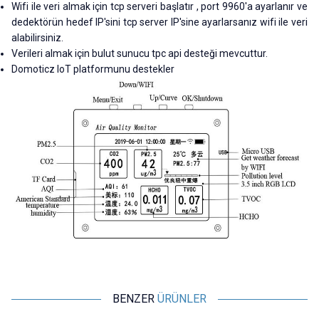
Wifi ile veri almak için tcp serveri başlatır , port 9960'a ayarlanır ve
dedektörün hedef IP'sini tcp server IP'sine ayarlarsanız wifi ile veri
alabilirsiniz.
Verileri almak için bulut sunucu tpc api desteği mevcuttur.
Domoticz IoT platformunu destekler
BENZER
ÜRÜNLER