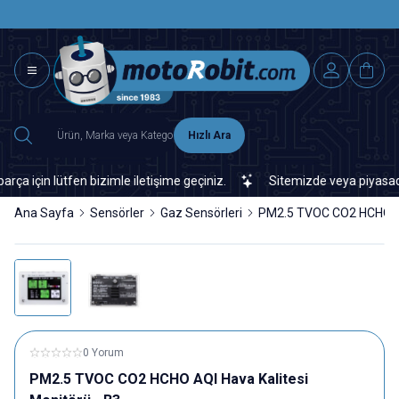
SAAT 15.0
2500 TL ÜZERİ MNG-DHL KARGO ÜCRETSİZ
Hızlı Ara
in lütfen bizimle iletişime geçiniz.
Sitemizde veya piyasada bula
Ana Sayfa
Sensörler
Gaz Sensörleri
PM2.5 TVOC CO2 HCHO AQI
0 Yorum
PM2.5 TVOC CO2 HCHO AQI Hava Kalitesi