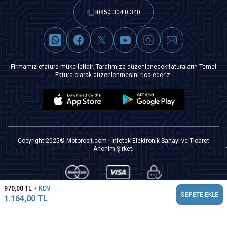
0850 304 0 340
Firmamız efatura mükellefidir. Tarafımıza düzenlenecek faturaların Temel
Fatura olarak düzenlenmesini rica ederiz.
Copyright 2025© Motorobit.com - İnfotek Elektronik Sanayi ve Ticaret
Anonim Şirketi
970,00
TL
+ KDV
SEPETE EKLE
1.164,00
TL
T
-Soft
|
Premium