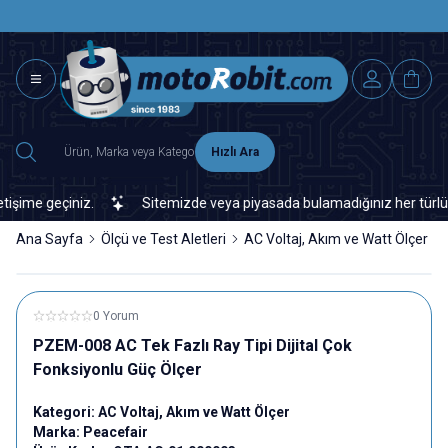
SAAT 15.0
2500 TL ÜZERİ MNG-DHL KARGO ÜCRETSİZ
Hızlı Ara
me geçiniz.
Sitemizde veya piyasada bulamadığınız her türlü elekt
Ana Sayfa
Ölçü ve Test Aletleri
AC Voltaj, Akım ve Watt Ölçer
0 Yorum
PZEM-008 AC Tek Fazlı Ray Tipi Dijital Çok
Fonksiyonlu Güç Ölçer
Kategori:
AC Voltaj, Akım ve Watt Ölçer
Marka:
Peacefair