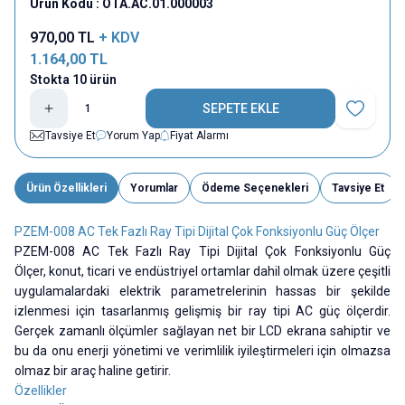
Ürün Kodu :
OTA.AC.01.000003
970,00
TL
+ KDV
1.164,00
TL
Stokta 10 ürün
SEPETE EKLE
Favoriye E
Tavsiye Et
Yorum Yap
Fiyat Alarmı
Ürün Özellikleri
Yorumlar
Ödeme Seçenekleri
Tavsiye Et
PZEM-008 AC Tek Fazlı Ray Tipi Dijital Çok Fonksiyonlu Güç Ölçer
PZEM-008 AC Tek Fazlı Ray Tipi Dijital Çok Fonksiyonlu Güç
Ölçer, konut, ticari ve endüstriyel ortamlar dahil olmak üzere çeşitli
uygulamalardaki elektrik parametrelerinin hassas bir şekilde
izlenmesi için tasarlanmış gelişmiş bir ray tipi
AC
güç ölçerdir.
Gerçek zamanlı ölçümler sağlayan net bir LCD ekrana sahiptir ve
bu da onu enerji yönetimi ve verimlilik iyileştirmeleri için olmazsa
olmaz bir araç haline getirir.
Özellikler