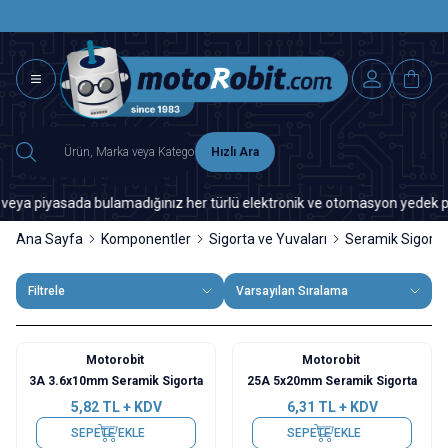
SAAT 15.0
2500 TL ÜZERİ MNG-DHL KARGO ÜCRETSİZ
Hızlı Ara
iyasada bulamadığınız her türlü elektronik ve otomasyon yedek parça için
Ana Sayfa
Komponentler
Sigorta ve Yuvaları
Seramik Sigorta
Filtrele
Varsayılan Sıralama
Motorobit
Motorobit
3A 3.6x10mm Seramik Sigorta
25A 5x20mm Seramik Sigorta
5,82
TL + KDV
6,31
TL + KDV
SEPETE EKLE
SEPETE EKLE