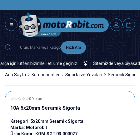
SAAT 15.0
2500 TL ÜZERİ MNG-DHL KARGO ÜCRETSİZ
Hızlı Ara
in lütfen bizimle iletişime geçiniz.
Sitemizde veya piyasada bul
Ana Sayfa
Komponentler
Sigorta ve Yuvaları
Seramik Sigorta
0 Yorum
10A 5x20mm Seramik Sigorta
Kategori:
5x20mm Seramik Sigorta
Marka:
Motorobit
Ürün Kodu :
KOM.SGT.03.000027