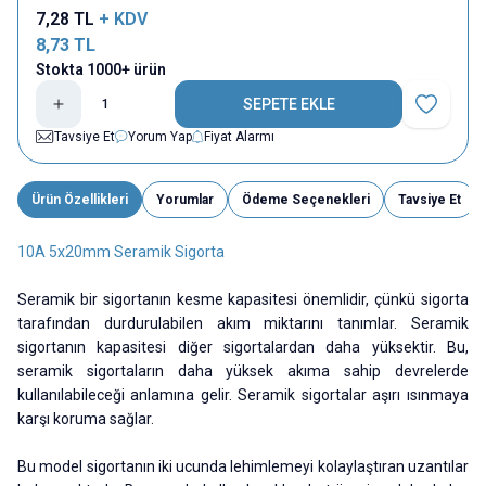
7,28
TL
+ KDV
8,73
TL
Stokta 1000+ ürün
SEPETE EKLE
Favoriye E
Tavsiye Et
Yorum Yap
Fiyat Alarmı
Ürün Özellikleri
Yorumlar
Ödeme Seçenekleri
Tavsiye Et
10A 5x20mm Seramik Sigorta
Seramik bir sigortanın kesme kapasitesi önemlidir, çünkü sigorta
tarafından durdurulabilen akım miktarını tanımlar. Seramik
sigortanın kapasitesi diğer sigortalardan daha yüksektir. Bu,
seramik sigortaların daha yüksek akıma sahip devrelerde
kullanılabileceği anlamına gelir. Seramik sigortalar aşırı ısınmaya
karşı koruma sağlar.
Bu model sigortanın iki ucunda lehimlemeyi kolaylaştıran uzantılar