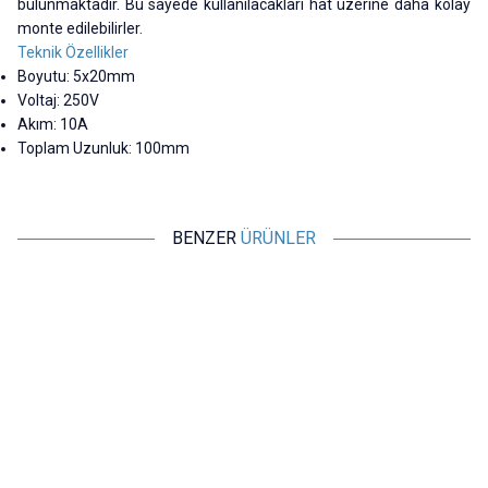
bulunmaktadır. Bu sayede kullanılacakları hat üzerine daha kolay
monte edilebilirler.
Teknik Özellikler
Boyutu: 5x20mm
Voltaj: 250V
Akım: 10A
Toplam Uzunluk: 100mm
BENZER
ÜRÜNLER
Motorobit
Motorobit
10A 5x20mm Seramik Sigorta
8A 5x20mm Seramik Sigorta
6,31
TL + KDV
6,31
TL + KDV
SEPETE EKLE
SEPETE EKLE