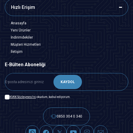
Hızlı Erişim
Anasayfa
Yeni Ürünler
İndirimdekiler
Müşteri Hizmetleri
İletişim
E-Bülten Aboneliği
KAYDOL
KVKK Sözleşmesi'ni
okudum, kabul ediyorum.
0850 304 0 340