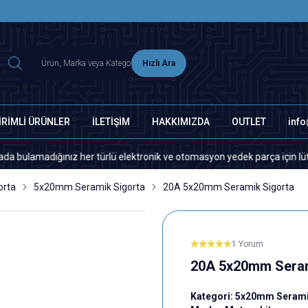
2500 TL ÜZERİ MNG-DHL KARGO ÜCRETSİZ
Hızlı Ara
İRİMLİ ÜRÜNLER
İLETİŞİM
HAKKIMIZDA
OUTLET
inf
adığınız her türlü elektronik ve otomasyon yedek parça için lütfen bizim
orta
5x20mm Seramik Sigorta
20A 5x20mm Seramik Sigorta
1 Yorum
20A 5x20mm Seram
Kategori:
5x20mm Serami