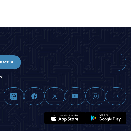
KAYDOL
m.