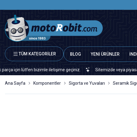
TÜM KATEGORİLER
BLOG
YENİ ÜRÜNLER
İND
n lütfen bizimle iletişime geçiniz.
Sitemizde veya piyasada bulam
Ana Sayfa
Komponentler
Sigorta ve Yuvaları
Seramik Sig