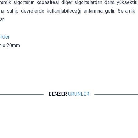
ramik sigortanın kapasitesi diğer sigortalardan daha yüksektir.
a sahip devrelerde kullanılabileceği anlamına gelir. Seramik s
ar.
ikler
m x 20mm
BENZER
ÜRÜNLER
Motorobit
8A 5x20mm Seramik Sigorta
6,31
TL + KDV
SEPETE EKLE