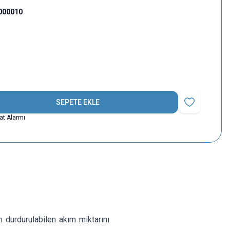
000010
SEPETE EKLE
Favoriye Ekle
yat Alarmı
 durdurulabilen akım miktarını