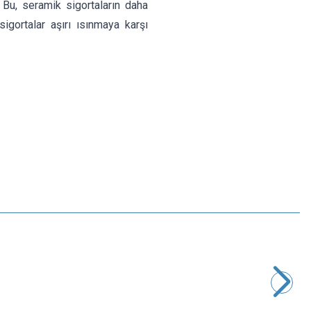
 Bu, seramik sigortaların daha
igortalar aşırı ısınmaya karşı
Motorobit
2A 5x20mm Seramik Sigorta
6,31
TL + KDV
SEPETE EKLE