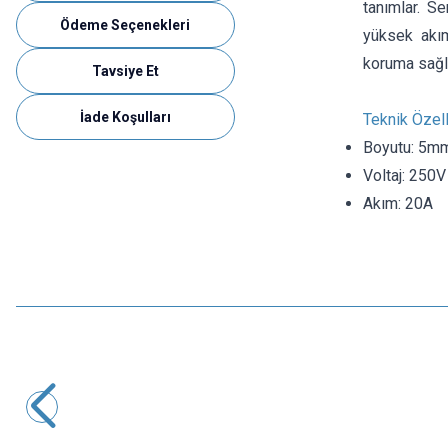
tanımlar. Se
Ödeme Seçenekleri
yüksek akım
koruma sağl
Tavsiye Et
İade Koşulları
Teknik Özell
Boyutu: 5m
Voltaj: 250V
Akım: 20A
Motorobit
10A 5x20mm Seramik Sigorta
6,31
TL + KDV
SEPETE EKLE