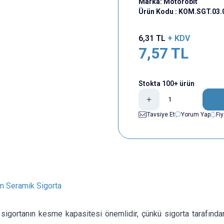
Marka:
Motorobit
Ürün Kodu :
KOM.SGT.03.
6,31
TL
+ KDV
7,57
TL
Stokta 100+ ürün
Tavsiye Et
Yorum Yap
Fi
 Seramik Sigorta
sigortanın kesme kapasitesi önemlidir, çünkü sigorta tarafından