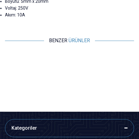
Boyutu: 5mm x 20mm
Voltaj: 250V
Akım: 10A
BENZER
ÜRÜNLER
Motorobit
Motorobit
10A 5x20mm Seramik Sigorta
8A 5x20mm Seramik Sigorta
6,31
TL + KDV
6,31
TL + KDV
SEPETE EKLE
SEPETE EKLE
Kategoriler