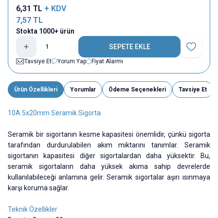
6,31
TL
+ KDV
7,57
TL
Stokta 1000+ ürün
SEPETE EKLE
Favoriye E
Tavsiye Et
Yorum Yap
Fiyat Alarmı
Ürün Özellikleri
Yorumlar
Ödeme Seçenekleri
Tavsiye Et
10A 5x20mm Seramik Sigorta
Seramik bir sigortanın kesme kapasitesi önemlidir, çünkü sigorta
tarafından durdurulabilen akım miktarını tanımlar. Seramik
sigortanın kapasitesi diğer sigortalardan daha yüksektir. Bu,
seramik sigortaların daha yüksek akıma sahip devrelerde
kullanılabileceği anlamına gelir. Seramik sigortalar aşırı ısınmaya
karşı koruma sağlar.
Teknik Özellikler