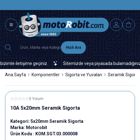
SAAT 15.0
2500 TL ÜZERİ MNG-DHL KARGO ÜCRETSİZ
Hızlı Ara
le iletişime geçiniz.
Sitemizde veya piyasada bulamadığınız her t
Ana Sayfa
Komponentler
Sigorta ve Yuvaları
Seramik Sigorta
0 Yorum
10A 5x20mm Seramik Sigorta
Kategori:
5x20mm Seramik Sigorta
Marka:
Motorobit
Ürün Kodu :
KOM.SGT.03.000008