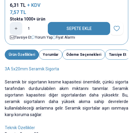
6,31
TL
+ KDV
7,57
TL
Stokta 1000+ ürün
SEPETE EKLE
Favoriye E
Tavsiye Et
Yorum Yap
Fiyat Alarmı
Ürün Özellikleri
Yorumlar
Ödeme Seçenekleri
Tavsiye Et
3A 5x20mm Seramik Sigorta
Seramik bir sigortanın kesme kapasitesi önemlidir, çünkü sigorta
tarafından durdurulabilen akım miktarını tanımlar. Seramik
sigortanın kapasitesi diğer sigortalardan daha yüksektir. Bu,
seramik sigortaların daha yüksek akıma sahip devrelerde
kullanılabileceği anlamına gelir. Seramik sigortalar aşırı ısınmaya
karşı koruma sağlar.
Teknik Özellikler