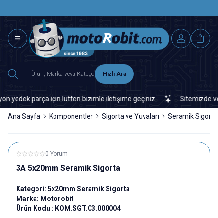
SAAT 15.0
2500 TL ÜZERİ MNG-DHL KARGO ÜCRETSİZ
Hızlı Ara
dek parça için lütfen bizimle iletişime geçiniz.
Sitemizde veya p
Ana Sayfa
Komponentler
Sigorta ve Yuvaları
Seramik Sigorta
0 Yorum
3A 5x20mm Seramik Sigorta
Kategori:
5x20mm Seramik Sigorta
Marka:
Motorobit
Ürün Kodu :
KOM.SGT.03.000004