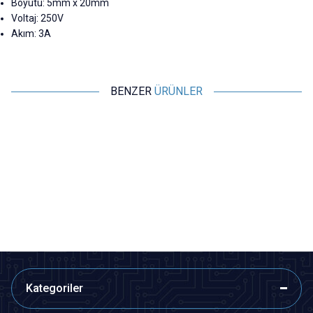
Boyutu: 5mm x 20mm
Voltaj: 250V
Akım: 3A
BENZER
ÜRÜNLER
Motorobit
Motorobit
10A 5x20mm Seramik Sigorta
8A 5x20mm Seramik Sigorta
6,31
TL + KDV
6,31
TL + KDV
SEPETE EKLE
SEPETE EKLE
Kategoriler