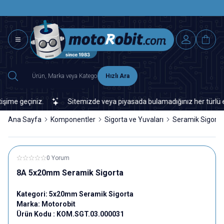
SAAT 15.0
2500 TL ÜZERİ MNG-DHL KARGO ÜCRETSİZ
Hızlı Ara
me geçiniz.
Sitemizde veya piyasada bulamadığınız her türlü elekt
Ana Sayfa
Komponentler
Sigorta ve Yuvaları
Seramik Sigorta
0 Yorum
8A 5x20mm Seramik Sigorta
Kategori:
5x20mm Seramik Sigorta
Marka:
Motorobit
Ürün Kodu :
KOM.SGT.03.000031