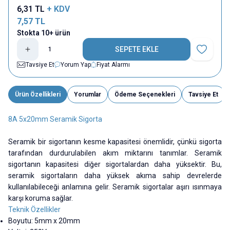
6,31
TL
+ KDV
7,57
TL
Stokta 10+ ürün
SEPETE EKLE
Favoriye E
Tavsiye Et
Yorum Yap
Fiyat Alarmı
Ürün Özellikleri
Yorumlar
Ödeme Seçenekleri
Tavsiye Et
8A 5x20mm Seramik Sigorta
Seramik bir sigortanın kesme kapasitesi önemlidir, çünkü sigorta
tarafından durdurulabilen akım miktarını tanımlar. Seramik
sigortanın kapasitesi diğer sigortalardan daha yüksektir. Bu,
seramik sigortaların daha yüksek akıma sahip devrelerde
kullanılabileceği anlamına gelir. Seramik sigortalar aşırı ısınmaya
karşı koruma sağlar.
Teknik Özellikler
Boyutu: 5mm x 20mm