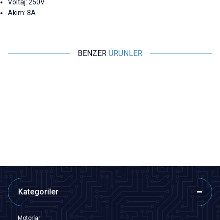
Voltaj: 250V
Akım: 8A
BENZER
ÜRÜNLER
Motorobit
Motorobit
10A 5x20mm Seramik Sigorta
8A 5x20mm Seramik Sigorta
6,31
TL + KDV
6,31
TL + KDV
SEPETE EKLE
SEPETE EKLE
Kategoriler
Motorlar