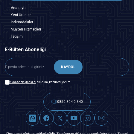
Anasayfa
Yeni Ürünler
İndirimdekiler
Müşteri Hizmetleri
İletişim
E-Bülten Aboneliği
KAYDOL
KVKK Sözleşmesi'ni
okudum, kabul ediyorum.
0850 304 0 340
Firmamız efatura mükellefidir. Tarafımıza düzenlenecek faturaların Temel