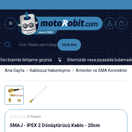
SAAT 15.0
2500 TL ÜZERİ MNG-DHL KARGO ÜCRETSİZ
Hızlı Ara
izimle iletişime geçiniz.
Sitemizde veya piyasada bulamadığınız h
Ana Sayfa
Kablosuz Haberleşme
Antenler ve SMA Konnektörler
0 Yorum
SMAJ - IPEX 2 Dönüştürücü Kablo - 20cm