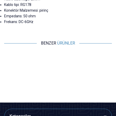
Kablo tipi: RG178
Konektör Malzemesi: pirinç
Empedans: 50 ohm
Frekans: DC-6GHz
BENZER
ÜRÜNLER
Motorobit
Motorobit
SMA Dişi - TS9-JW RG316
433MHz 110mm 90 Derece
Dönüştürücü Kablo - 9cm
Ayarlanabilir SMA Erkek LORA
Anten
117,37
TL + KDV
65,96
TL + KDV
SEPETE EKLE
SEPETE EKLE