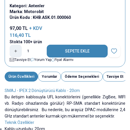
Kategori:
Antenler
Marka:
Motorobit
Ürün Kodu :
KHB.ASK.01.000060
97,00
TL
+ KDV
116,40
TL
Stokta 100+ ürün
SEPETE EKLE
Favoriye E
Tavsiye Et
Yorum Yap
Fiyat Alarmı
Ürün Özellikleri
Yorumlar
Ödeme Seçenekleri
Tavsiye Et
SMAJ - IPEX 2 Dönüştürücü Kablo - 20cm
Bu iletişim kablosuyla UFL konektörlerini (genellikle ZigBee, WIFI
vb. Radyo cihazlarında görülür) RP-SMA standart konektörüne
dönüştürebilirsiniz. Bu nedenle, bu arayüz DPAC modüllerine 2,4
GHz standart antenler kurmak için mükemmel bir seçenektir.
Teknik Özellikler
Kablo uzunluğu: 20cm