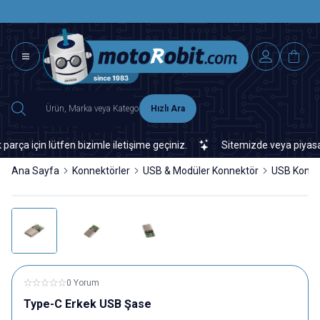
SAAT 15.0
2500 TL ÜZERİ MNG-DHL KARGO ÜCRETSİZ
Hızlı Ara
 için lütfen bizimle iletişime geçiniz.
Sitemizde veya piyasada b
Ana Sayfa
Konnektörler
USB & Modüler Konnektör
USB Konne
0 Yorum
Type-C Erkek USB Şase