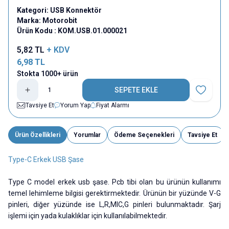
Kategori:
USB Konnektör
Marka:
Motorobit
Ürün Kodu :
KOM.USB.01.000021
5,82
TL
+ KDV
6,98
TL
Stokta 1000+ ürün
SEPETE EKLE
Favoriye E
Tavsiye Et
Yorum Yap
Fiyat Alarmı
Ürün Özellikleri
Yorumlar
Ödeme Seçenekleri
Tavsiye Et
Type-C Erkek USB Şase
Type C model erkek usb şase. Pcb tibi olan bu ürünün kullanımı
temel lehimleme bilgisi gerektirmektedir. Ürünün bir yüzünde V-G
pinleri, diğer yüzünde ise L,R,MIC,G pinleri bulunmaktadır. Şarj
işlemi için yada kulaklıklar için kullanılabilmektedir.