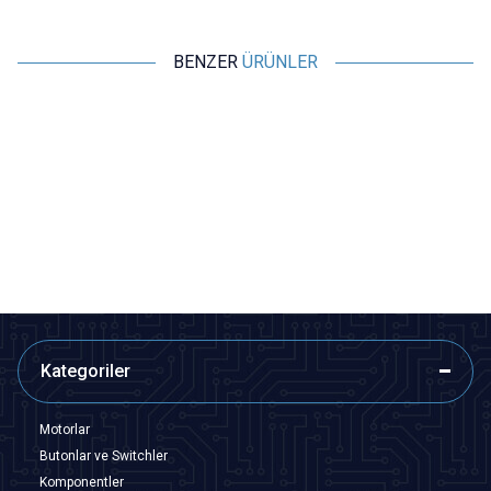
BENZER
ÜRÜNLER
Motorobit
Motorobit
USB Erkek Type-C Tipi Kılıflı
Type-C Erkek USB Şase
Soket
19,40
TL + KDV
5,82
TL + KDV
SEPETE EKLE
SEPETE EKLE
Kategoriler
Motorlar
Butonlar ve Switchler
Komponentler