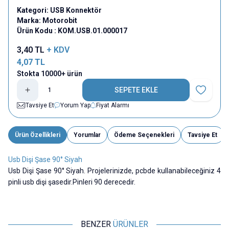
Kategori:
USB Konnektör
Marka:
Motorobit
Ürün Kodu :
KOM.USB.01.000017
3,40
TL
+ KDV
4,07
TL
Stokta 10000+ ürün
SEPETE EKLE
Favoriye E
Tavsiye Et
Yorum Yap
Fiyat Alarmı
Ürün Özellikleri
Yorumlar
Ödeme Seçenekleri
Tavsiye Et
Usb Dişi Şase 90° Siyah
Usb Dişi Şase 90° Siyah. Projelerinizde, pcbde kullanabileceğiniz 4
pinli usb dişi şasedir.Pinleri 90 derecedir.
BENZER
ÜRÜNLER