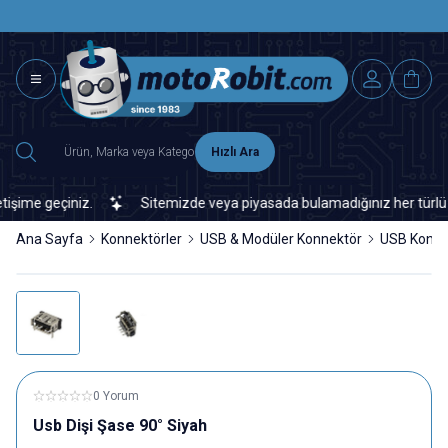
SAAT 15.0
2500 TL ÜZERİ MNG-DHL KARGO ÜCRETSİZ
Hızlı Ara
me geçiniz.
Sitemizde veya piyasada bulamadığınız her türlü elek
Ana Sayfa
Konnektörler
USB & Modüler Konnektör
USB Konne
0 Yorum
Usb Dişi Şase 90° Siyah