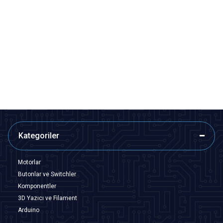
Motorobit
Motorobit
USB Erkek Type-C Tipi Kılıflı
Type-C Erkek USB Şase
Soket
19,40
TL + KDV
5,82
TL + KDV
SEPETE EKLE
SEPETE EKLE
Kategoriler
Motorlar
Butonlar ve Switchler
Komponentler
3D Yazıcı ve Filament
Arduino