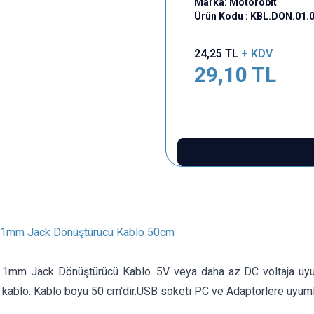
Marka:
Motorobit
Ürün Kodu :
KBL.DON.01.
24,25
TL
+ KDV
29,10
TL
2.1mm Jack Dönüştürücü Kablo 50cm
.1mm Jack Dönüştürücü Kablo. 5V veya daha az DC voltaja uyu
 kablo. Kablo boyu 50 cm'dir.USB soketi PC ve Adaptörlere uyuml