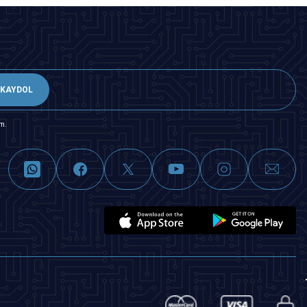
KAYDOL
m.