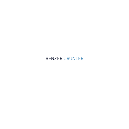
BENZER
ÜRÜNLER
Motorobit
USB - 4x1.7mm Şarj Kablosu 1 Metre
29,10
TL + KDV
SEPETE EKLE