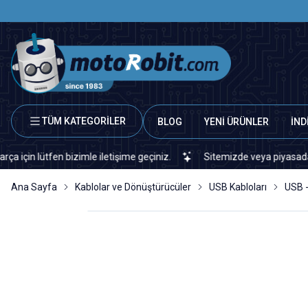
TÜM KATEGORİLER
BLOG
YENİ ÜRÜNLER
İND
lütfen bizimle iletişime geçiniz.
Sitemizde veya piyasada bulamad
Ana Sayfa
Kablolar ve Dönüştürücüler
USB Kabloları
USB 