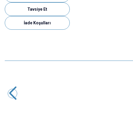
Tavsiye Et
İade Koşulları
Motorobit
Type C Usb Kablo - Yüksek Hızlı Şarj Kablosu Tip-C 1 Metre
24,25
TL + KDV
SEPETE EKLE