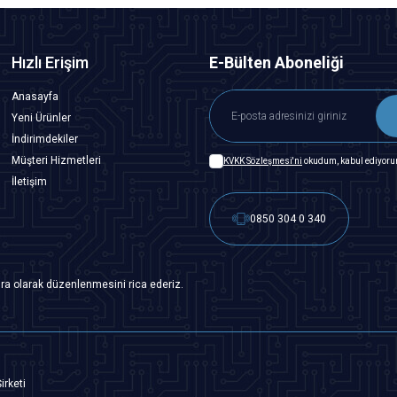
Hızlı Erişim
E-Bülten Aboneliği
Anasayfa
Yeni Ürünler
İndirimdekiler
Müşteri Hizmetleri
KVKK Sözleşmesi'ni
okudum, kabul ediyoru
İletişim
0850 304 0 340
ra olarak düzenlenmesini rica ederiz.
irketi