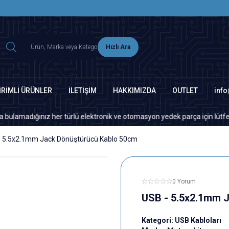
2500 TL ÜZERİ MNG-DHL KARGO ÜCRETSİZ
Hızlı Ara
İRİMLİ ÜRÜNLER
İLETİŞİM
HAKKIMIZDA
OUTLET
inf
ığınız her türlü elektronik ve otomasyon yedek parça için lütfen biziml
- 5.5x2.1mm Jack Dönüştürücü Kablo 50cm
0 Yorum
USB - 5.5x2.1mm 
Kategori:
USB Kabloları