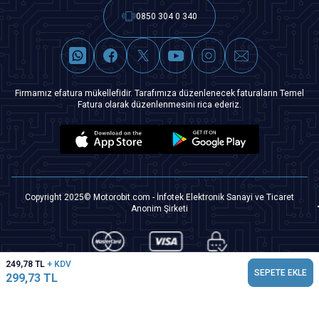
0850 304 0 340
Firmamız efatura mükellefidir. Tarafımıza düzenlenecek faturaların Temel
Fatura olarak düzenlenmesini rica ederiz.
Copyright 2025© Motorobit.com - İnfotek Elektronik Sanayi ve Ticaret
Anonim Şirketi
249,78
TL
+ KDV
SEPETE EKLE
299,73
TL
T
-Soft
|
Premium