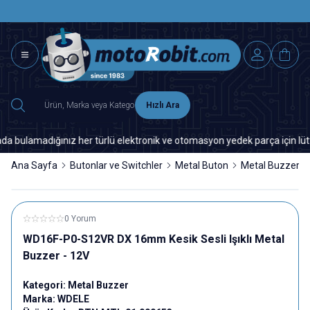
SAAT 15.0
2500 TL ÜZERİ MNG-DHL KARGO ÜCRETSİZ
Hızlı Ara
amadığınız her türlü elektronik ve otomasyon yedek parça için lütfen biz
Ana Sayfa
Butonlar ve Switchler
Metal Buton
Metal Buzzer
0 Yorum
WD16F-P0-S12VR DX 16mm Kesik Sesli Işıklı Metal
Buzzer - 12V
Kategori:
Metal Buzzer
Marka:
WDELE