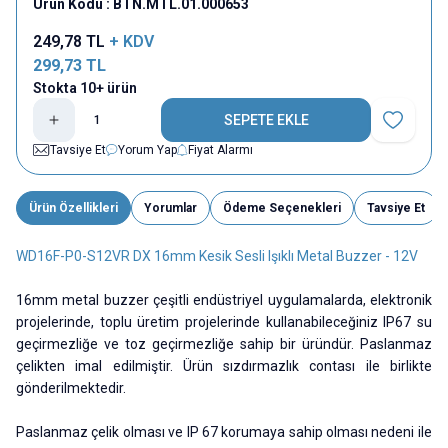
Ürün Kodu :
BTN.MTL.01.000653
249,78
TL
+ KDV
299,73
TL
Stokta 10+ ürün
SEPETE EKLE
Favoriye E
Tavsiye Et
Yorum Yap
Fiyat Alarmı
Ürün Özellikleri
Yorumlar
Ödeme Seçenekleri
Tavsiye Et
WD16F-P0-S12VR DX 16mm Kesik Sesli Işıklı Metal Buzzer - 12V
16mm metal buzzer çeşitli endüstriyel uygulamalarda, elektronik
projelerinde, toplu üretim projelerinde kullanabileceğiniz IP67 su
geçirmezliğe ve toz geçirmezliğe sahip bir üründür. Paslanmaz
çelikten imal edilmiştir. Ürün sızdırmazlık contası ile birlikte
gönderilmektedir.
Paslanmaz çelik olması ve IP 67 korumaya sahip olması nedeni ile