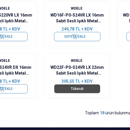
WDELE
WDELE
S220VR LX 16mm
WD16F-P0-S24VR LX 16mm
WD
li Işıklı Metal
Sabit Sesli Işıklı Metal
er - 220V
Buzzer - 24V
8
TL + KDV
249,78
TL + KDV
TE EKLE
SEPETE EKLE
WDELE
WDELE
S24VR DX 16mm
WD22F-P0-S24VR LX 22mm
li Işıklı Metal
Sabit Sesli Işıklı Metal
zer - 24V
Buzzer - 24V
8
TL + KDV
305,55
TL + KDV
TE EKLE
Tükendi
Toplam
18
ürün bulunma