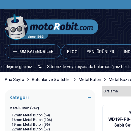
TÜM KATEGORİLER
BLOG
YENİ ÜRÜNLER
İND
me geçiniz.
Sitemizde veya piyasada bulamadığınız her türlü elekt
Ana Sayfa
Butonlar ve Switchler
Metal Buton
Metal Buzz
Kategori
Metal Buton
(742)
12mm Metal Buton
(64)
WD19F-P0-
16mm Metal Buton
(106)
19mm Metal Buton
(96)
Sabit Ses
22mm Metal Buton
(57)
Buz