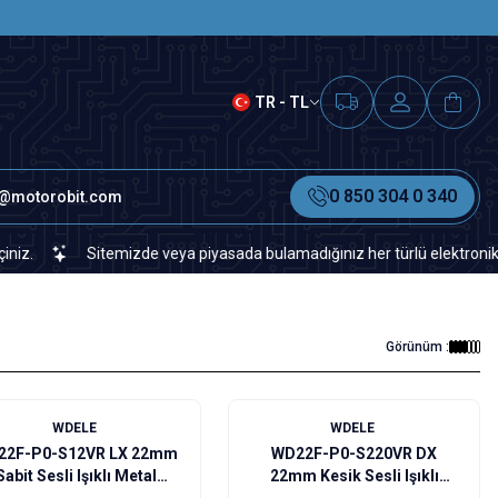
SAAT 15.00'A KADAR VERİLEN S
TR - TL
0 850 304 0 340
o@motorobit.com
Sitemizde veya piyasada bulamadığınız her türlü elektronik ve otom
Görünüm :
WDELE
WDELE
22F-P0-S12VR LX 22mm
WD22F-P0-S220VR DX
Sabit Sesli Işıklı Metal
22mm Kesik Sesli Işıklı
Buzzer - 12V
Metal Buzzer - 220V