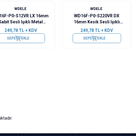
WDELE
WDELE
16F-P0-S12VR LX 16mm
WD16F-P0-S220VR DX
Sabit Sesli Işıklı Metal
16mm Kesik Sesli Işıklı
Buzzer - 12V
Metal Buzzer - 220V
249,78
TL + KDV
249,78
TL + KDV
SEPETE EKLE
SEPETE EKLE
ktadır.