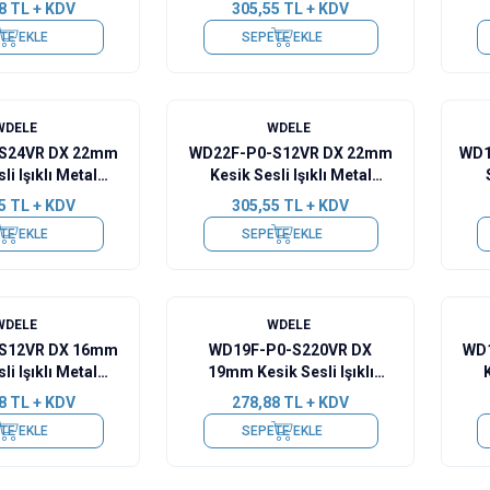
8
TL + KDV
305,55
TL + KDV
TE EKLE
SEPETE EKLE
WDELE
WDELE
S24VR DX 22mm
WD22F-P0-S12VR DX 22mm
WD1
li Işıklı Metal
Kesik Sesli Işıklı Metal
zer - 24V
Buzzer - 12V
5
TL + KDV
305,55
TL + KDV
TE EKLE
SEPETE EKLE
WDELE
WDELE
S12VR DX 16mm
WD19F-P0-S220VR DX
WD
li Işıklı Metal
19mm Kesik Sesli Işıklı
zer - 12V
Metal Buzzer - 220V
8
TL + KDV
278,88
TL + KDV
TE EKLE
SEPETE EKLE