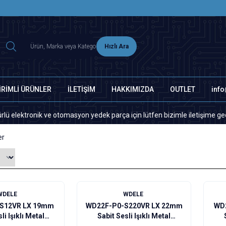
2500 TL ÜZERİ MNG-DHL KARGO ÜCRETSİZ
Hızlı Ara
İRİMLİ ÜRÜNLER
İLETİŞİM
HAKKIMIZDA
OUTLET
inf
ronik ve otomasyon yedek parça için lütfen bizimle iletişime geçiniz.
er
WDELE
WDELE
S12VR LX 19mm
WD22F-P0-S220VR LX 22mm
WD
li Işıklı Metal
Sabit Sesli Işıklı Metal
zer - 12V
Buzzer - 220V