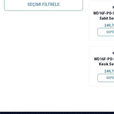
SEÇİMİ FİLTRELE
WD16F-P0-
Sabit Ses
Buzz
249,7
SEPE
WD16F-P0-
Kesik Ses
Buz
249,7
SEPE