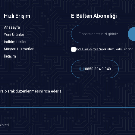
Hızlı Erişim
E-Bülten Aboneliği
Anasayfa
Yeni Ürünler
İndirimdekiler
Müşteri Hizmetleri
KVKK Sözleşmesi'ni
okudum, kabul ediyoru
İletişim
0850 304 0 340
ra olarak düzenlenmesini rica ederiz.
irketi