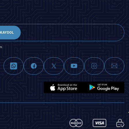
KAYDOL
m.