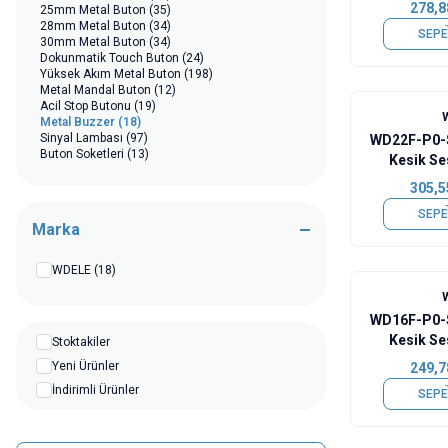
278,8
25mm Metal Buton
(35)
28mm Metal Buton
(34)
SEPE
30mm Metal Buton
(34)
Dokunmatik Touch Buton
(24)
Yüksek Akım Metal Buton
(198)
Metal Mandal Buton
(12)
Acil Stop Butonu
(19)
Metal Buzzer
(18)
Sinyal Lambası
(97)
WD22F-P0-
Buton Soketleri
(13)
Kesik Ses
Buz
305,5
SEPE
Marka
WDELE
(18)
WD16F-P0-
Kesik Ses
Stoktakiler
Buz
Yeni Ürünler
249,7
İndirimli Ürünler
SEPE