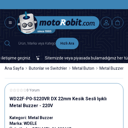
SAAT 15.0
2500 TL ÜZERİ MNG-DHL KARGO ÜCRETSİZ
Hızlı Ara
ime geçiniz.
Sitemizde veya piyasada bulamadığınız her türlü elek
Ana Sayfa
Butonlar ve Switchler
Metal Buton
Metal Buzzer
0 Yorum
WD22F-P0-S220VR DX 22mm Kesik Sesli Işıklı
Metal Buzzer - 220V
Kategori:
Metal Buzzer
Marka:
WDELE