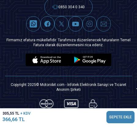
0850 304 0 340
Firmamız efatura mükellefidir. Tarafımıza düzenlenecek faturaların Temel
Fatura olarak düzenlenmesini rica ederiz.
Copyright 2025© Motorobit.com - İnfotek Elektronik Sanayi ve Ticaret
Anonim Şirketi
305,55
TL
+ KDV
SEPETE EKLE
366,66
TL
T
-Soft
|
Premium