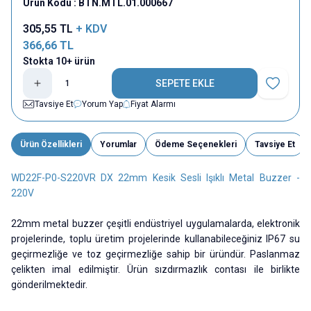
Ürün Kodu :
BTN.MTL.01.000667
305,55
TL
+ KDV
366,66
TL
Stokta 10+ ürün
SEPETE EKLE
Favoriye E
Tavsiye Et
Yorum Yap
Fiyat Alarmı
Ürün Özellikleri
Yorumlar
Ödeme Seçenekleri
Tavsiye Et
WD22F-P0-S220VR DX 22mm Kesik Sesli Işıklı Metal Buzzer -
220V
22mm metal buzzer çeşitli endüstriyel uygulamalarda, elektronik
projelerinde, toplu üretim projelerinde kullanabileceğiniz IP67 su
geçirmezliğe ve toz geçirmezliğe sahip bir üründür. Paslanmaz
çelikten imal edilmiştir. Ürün sızdırmazlık contası ile birlikte
gönderilmektedir.