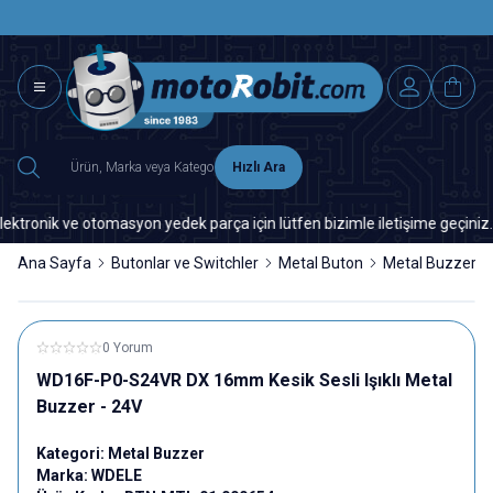
SAAT 15.0
2500 TL ÜZERİ MNG-DHL KARGO ÜCRETSİZ
Hızlı Ara
ik ve otomasyon yedek parça için lütfen bizimle iletişime geçiniz.
Ana Sayfa
Butonlar ve Switchler
Metal Buton
Metal Buzzer
0 Yorum
WD16F-P0-S24VR DX 16mm Kesik Sesli Işıklı Metal
Buzzer - 24V
Kategori:
Metal Buzzer
Marka:
WDELE