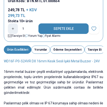
Ürün Kodu :
BTN.MTL.01.000654
249,78
TL
+ KDV
299,73
TL
Stokta 10+ ürün
SEPETE EKLE
Favoriye E
Tavsiye Et
Yorum Yap
Fiyat Alarmı
Ürün Özellikleri
Yorumlar
Ödeme Seçenekleri
Tavsiye Et
WD16F-P0-S24VR DX 16mm Kesik Sesli Işıklı Metal Buzzer - 24V
16mm metal buzzer çeşitli endüstriyel uygulamalarda, elektronik
projelerinde, toplu üretim projelerinde kullanabileceğiniz IP67 su
geçirmezliğe ve toz geçirmezliğe sahip bir üründür. Paslanmaz
çelikten imal edilmiştir. Ürün sızdırmazlık contası ile birlikte
gönderilmektedir.
Paslanmaz çelik olması ve IP 67 korumaya sahip olması nedeni ile