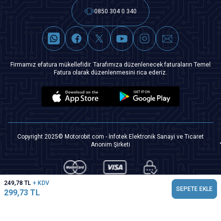
0850 304 0 340
Firmamız efatura mükellefidir. Tarafımıza düzenlenecek faturaların Temel
Fatura olarak düzenlenmesini rica ederiz.
Copyright 2025© Motorobit.com - İnfotek Elektronik Sanayi ve Ticaret
Anonim Şirketi
249,78
TL
+ KDV
SEPETE EKLE
299,73
TL
T
-Soft
|
Premium