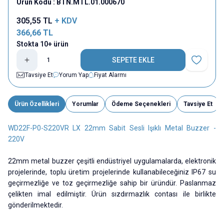
Ürün Kodu :
BTN.MTL.01.000670
305,55
TL
+ KDV
366,66
TL
Stokta 10+ ürün
SEPETE EKLE
Favoriye E
Tavsiye Et
Yorum Yap
Fiyat Alarmı
Ürün Özellikleri
Yorumlar
Ödeme Seçenekleri
Tavsiye Et
WD22F-P0-S220VR LX 22mm Sabit Sesli Işıklı Metal Buzzer -
220V
22mm metal buzzer çeşitli endüstriyel uygulamalarda, elektronik
projelerinde, toplu üretim projelerinde kullanabileceğiniz IP67 su
geçirmezliğe ve toz geçirmezliğe sahip bir üründür. Paslanmaz
çelikten imal edilmiştir. Ürün sızdırmazlık contası ile birlikte
gönderilmektedir.