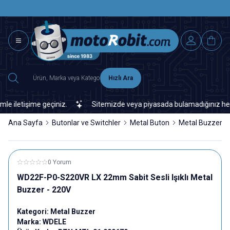
SAAT 15.0
2500 TL ÜZERİ MNG-DHL KARGO ÜCRETSİZ
Hızlı Ara
tişime geçiniz.
Sitemizde veya piyasada bulamadığınız her türlü 
Ana Sayfa
Butonlar ve Switchler
Metal Buton
Metal Buzzer
0 Yorum
WD22F-P0-S220VR LX 22mm Sabit Sesli Işıklı Metal
Buzzer - 220V
Kategori:
Metal Buzzer
Marka:
WDELE