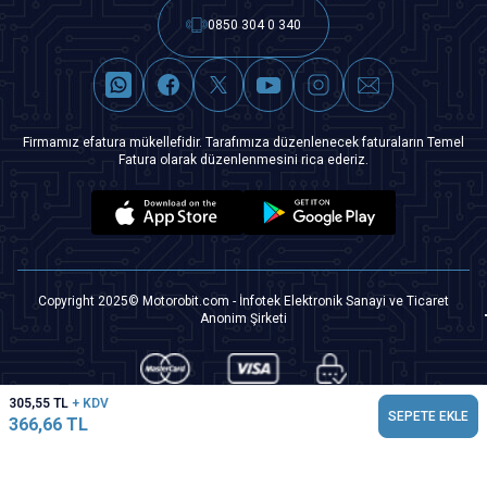
0850 304 0 340
Firmamız efatura mükellefidir. Tarafımıza düzenlenecek faturaların Temel
Fatura olarak düzenlenmesini rica ederiz.
Copyright 2025© Motorobit.com - İnfotek Elektronik Sanayi ve Ticaret
Anonim Şirketi
305,55
TL
+ KDV
SEPETE EKLE
366,66
TL
T
-Soft
|
Premium