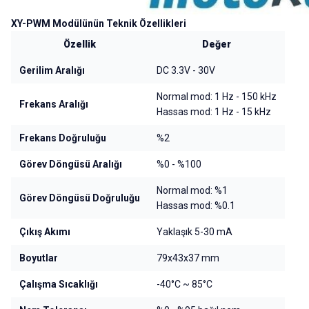
XY-PWM Modülünün Teknik Özellikleri
Özellik
Değer
Gerilim Aralığı
DC 3.3V - 30V
Normal mod: 1 Hz - 150 kHz
Frekans Aralığı
Hassas mod: 1 Hz - 15 kHz
Frekans Doğruluğu
%2
Görev Döngüsü Aralığı
%0 - %100
Normal mod: %1
Görev Döngüsü Doğruluğu
Hassas mod: %0.1
Çıkış Akımı
Yaklaşık 5-30 mA
Boyutlar
79x43x37 mm
Çalışma Sıcaklığı
-40°C ~ 85°C