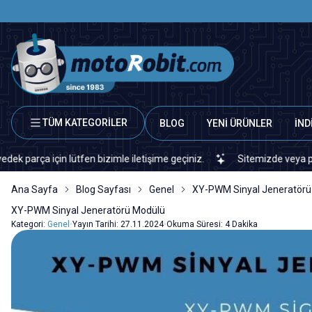
TÜM KATEGORİLER
BLOG
YENİ ÜRÜNLER
İND
 lütfen bizimle iletişime geçiniz.
Sitemizde veya piyasada bulam
Ana Sayfa
Blog Sayfası
Genel
XY-PWM Sinyal Jeneratörü
XY-PWM Sinyal Jeneratörü Modülü
Kategori:
Genel
•
Yayın Tarihi:
27.11.2024
•
Okuma Süresi:
4 Dakika