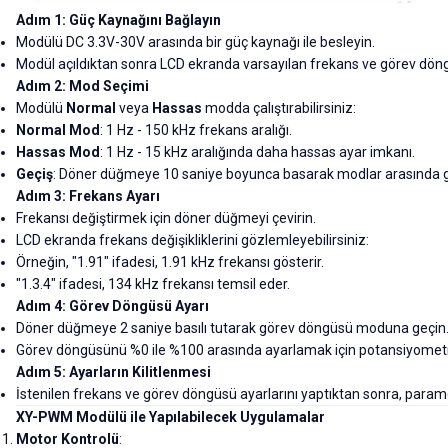
Adım 1: Güç Kaynağını Bağlayın
Modülü DC 3.3V-30V arasında bir güç kaynağı ile besleyin.
Modül açıldıktan sonra LCD ekranda varsayılan frekans ve görev döngü
Adım 2: Mod Seçimi
Modülü
Normal
veya
Hassas
modda çalıştırabilirsiniz:
Normal Mod
: 1 Hz - 150 kHz frekans aralığı.
Hassas Mod
: 1 Hz - 15 kHz aralığında daha hassas ayar imkanı.
Geçiş
: Döner düğmeye 10 saniye boyunca basarak modlar arasında geç
Adım 3: Frekans Ayarı
Frekansı değiştirmek için döner düğmeyi çevirin.
LCD ekranda frekans değişikliklerini gözlemleyebilirsiniz:
Örneğin, "1.91" ifadesi, 1.91 kHz frekansı gösterir.
"1.3.4" ifadesi, 134 kHz frekansı temsil eder.
Adım 4: Görev Döngüsü Ayarı
Döner düğmeye 2 saniye basılı tutarak görev döngüsü moduna geçin
Görev döngüsünü %0 ile %100 arasında ayarlamak için potansiyomet
Adım 5: Ayarların Kilitlenmesi
İstenilen frekans ve görev döngüsü ayarlarını yaptıktan sonra, parame
XY-PWM Modülü ile Yapılabilecek Uygulamalar
Motor Kontrolü
: