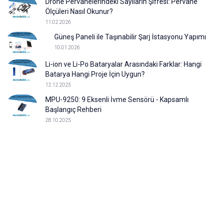
Drone Pervanelerindeki Sayıların Şifresi: Pervane
Ölçüleri Nasıl Okunur?
11.02.2026
Güneş Paneli ile Taşınabilir Şarj İstasyonu Yapımı
10.01.2026
Li-ion ve Li-Po Bataryalar Arasındaki Farklar: Hangi
Batarya Hangi Proje İçin Uygun?
12.12.2025
MPU-9250: 9 Eksenli İvme Sensörü - Kapsamlı
Başlangıç Rehberi
28.10.2025