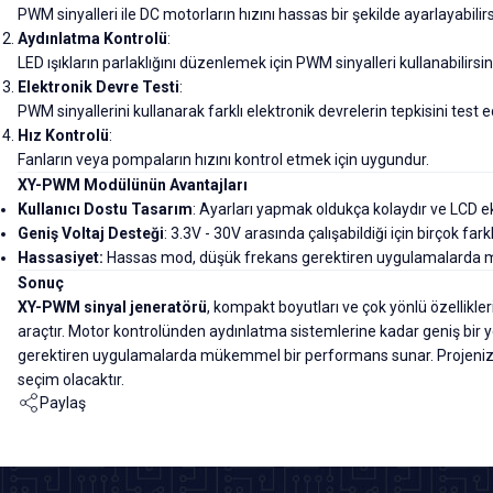
PWM sinyalleri ile DC motorların hızını hassas bir şekilde ayarlayabilirs
Aydınlatma Kontrolü
:
LED ışıkların parlaklığını düzenlemek için PWM sinyalleri kullanabilirsin
Elektronik Devre Testi
:
PWM sinyallerini kullanarak farklı elektronik devrelerin tepkisini test ed
Hız Kontrolü
:
Fanların veya pompaların hızını kontrol etmek için uygundur.
XY-PWM Modülünün Avantajları
Kullanıcı Dostu Tasarım
: Ayarları yapmak oldukça kolaydır ve LCD ek
Geniş Voltaj Desteği
: 3.3V - 30V arasında çalışabildiği için birçok fa
Hassasiyet:
Hassas mod, düşük frekans gerektiren uygulamalarda 
Sonuç
XY-PWM sinyal jeneratörü
, kompakt boyutları ve çok yönlü özellikl
araçtır. Motor kontrolünden aydınlatma sistemlerine kadar geniş bir y
gerektiren uygulamalarda mükemmel bir performans sunar. Projenizd
seçim olacaktır.
Paylaş