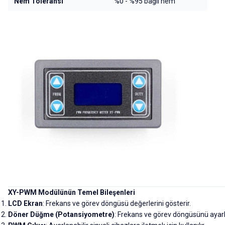
Nem Toleransı
%0 - %95 bağıl nem
XY-PWM Modülünün Temel Bileşenleri
LCD Ekran
: Frekans ve görev döngüsü değerlerini gösterir.
Döner Düğme (Potansiyometre)
: Frekans ve görev döngüsünü ayarla