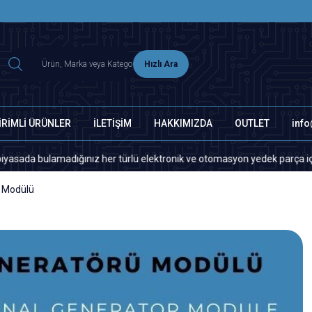
2500 TL ÜZERİ MNG-DHL KARGO ÜCRETSİZ
Hızlı Ara
İRİMLİ ÜRÜNLER
İLETİŞİM
HAKKIMIZDA
OUTLET
inf
adığınız her türlü elektronik ve otomasyon yedek parça için lütfen bizim
 Modülü