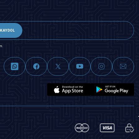
KAYDOL
m.