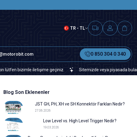
SAAT 15.00'A KADAR VERİLEN S
TR - TL
0 850 304 0 340
o@motorobit.com
le iletişime geçiniz.
Sitemizde veya piyasada bulamadığınız her t
Blog Son Eklenenler
JST GH, PH, XH ve SH Konnektör Farkları Nedir?
27.06.2026
Low Level vs. High Level Trigger Nedir?
19.03.2026