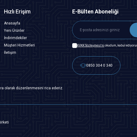
Hızlı Erişim
E-Bülten Aboneliği
Anasayfa
Yeni Ürünler
İndirimdekiler
Müşteri Hizmetleri
KVKK Sözleşmesi'ni
okudum, kabul ediyoru
İletişim
0850 304 0 340
ra olarak düzenlenmesini rica ederiz.
irketi