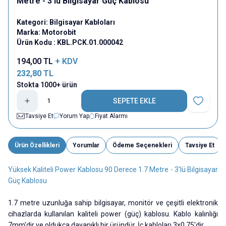
Metre - 3'lü Bilgisayar Güç Kablosu
Kategori:
Bilgisayar Kabloları
Marka:
Motorobit
Ürün Kodu :
KBL.PCK.01.000042
194,00
TL
+ KDV
232,80
TL
Stokta 1000+ ürün
SEPETE EKLE
Favoriye E
Tavsiye Et
Yorum Yap
Fiyat Alarmı
Ürün Özellikleri
Yorumlar
Ödeme Seçenekleri
Tavsiye Et
Yüksek Kaliteli Power Kablosu 90 Derece 1.7 Metre - 3'lü Bilgisayar
Güç Kablosu
1.7 metre uzunluğa sahip bilgisayar, monitör ve çeşitli elektronik
cihazlarda kullanılan kaliteli power (güç) kablosu. Kablo kalınlığı
7mm'dir ve oldukça dayanıklı bir üründür. İç kabloları 3x0.75'dir.