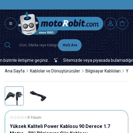
SAAT 15.0
2500 TL ÜZERİ MNG-DHL KARGO ÜCRETSİZ
Hızlı Ara
imle iletişime geçiniz.
Sitemizde veya piyasada bulamadığınız her
Ana Sayfa
Kablolar ve Dönüştürücüler
Bilgisayar Kabloları
Yük
0 Yorum
Yüksek Kaliteli Power Kablosu 90 Derece 1.7