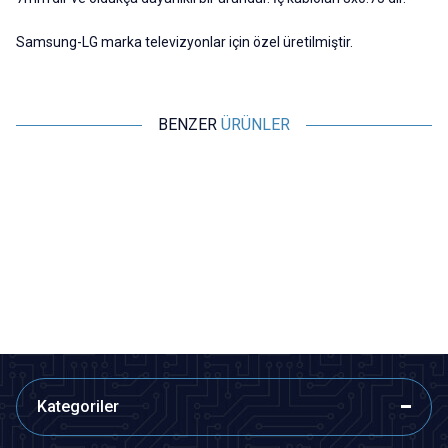
Samsung-LG marka televizyonlar için özel üretilmiştir.
BENZER
ÜRÜNLER
Samsung
Motorobit
Samsung Power Kablosu 1.5
USB B Çevirici Kablo A'dan B'ye
Metre - 2'li Bilgisayar Güç
Dönüştürücü Yazıcı Kablosu -
Kablosu
1.5M
97,00
TL + KDV
53,35
TL + KDV
SEPETE EKLE
SEPETE EKLE
Kategoriler