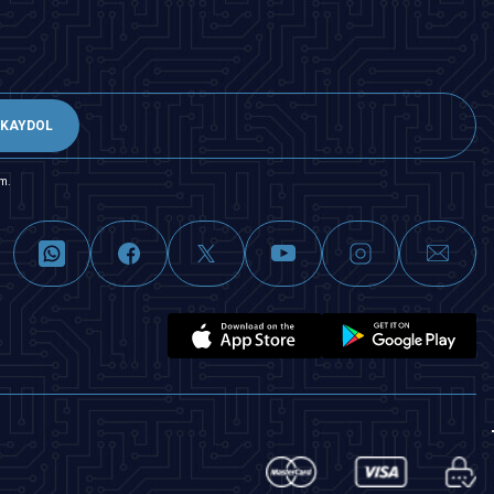
KAYDOL
m.