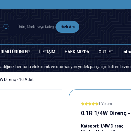
2500 TL ÜZERİ MNG-DHL KARGO ÜCRETSİZ
Hızlı Ara
İRİMLİ ÜRÜNLER
İLETİŞİM
HAKKIMIZDA
OUTLET
inf
 türlü elektronik ve otomasyon yedek parça için lütfen bizimle iletişim
W Direnç - 10 Adet
1 Yorum
0.1R 1/4W Direnç -
Kategori:
1/4W Direnç