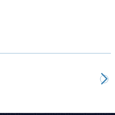
Motorobit
Direnç Seti 30 Çeşit 20'şer Adet - 600 Adet (1/4W)
157,63
TL + KDV
SEPETE EKLE