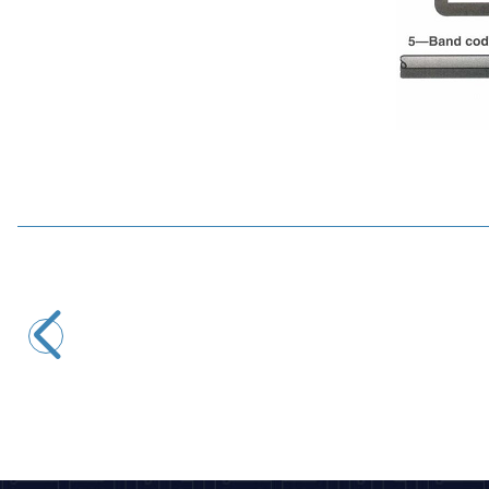
Motorobit
10K 1/4W Direnç - 10 Adet
2,43
TL + KDV
SEPETE EKLE