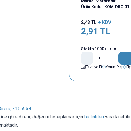
Marka:
Motorobit
Ürün Kodu :
KOM.DRC.01.
2,43
TL
+ KDV
2,91
TL
Stokta 1000+ ürün
Tavsiye Et
Yorum Yap
Fi
irenç - 10 Adet
rine göre direnç değerini hesaplamak için
bu linkten
yararlanabili
maktadır.