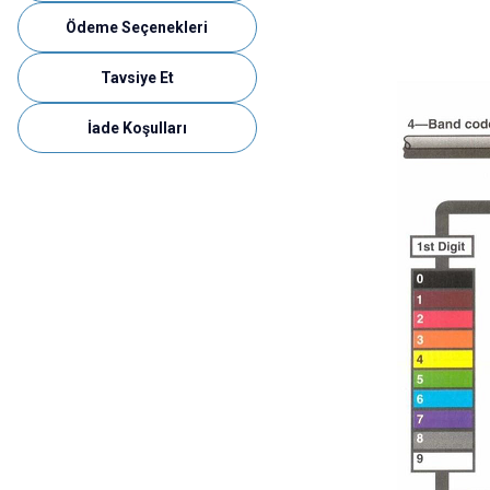
Ödeme Seçenekleri
Tavsiye Et
İade Koşulları