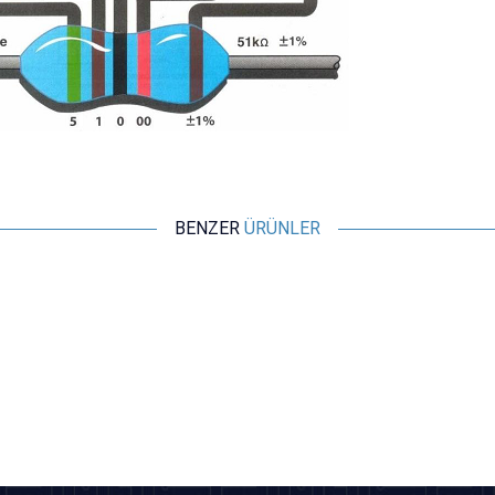
BENZER
ÜRÜNLER
Motorobit
1K 1/4W Direnç - 10 Adet
2,43
TL + KDV
SEPETE EKLE