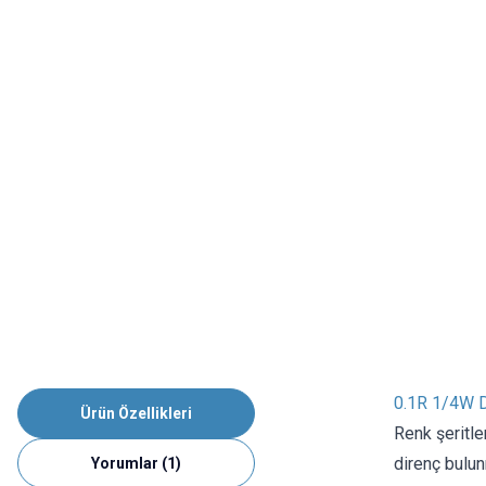
0.1R 1/4W D
Ürün Özellikleri
Renk şeritle
direnç bulun
Yorumlar (1)