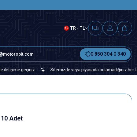
SAAT 15.00'A KADAR VERİLEN S
TR - TL
0 850 304 0 340
o@motorobit.com
e geçiniz.
Sitemizde veya piyasada bulamadığınız her türlü elektr
 10 Adet