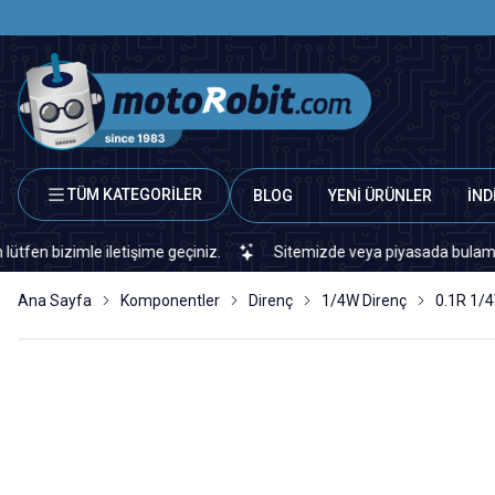
TÜM KATEGORİLER
BLOG
YENİ ÜRÜNLER
İND
imle iletişime geçiniz.
Sitemizde veya piyasada bulamadığınız her
Ana Sayfa
Komponentler
Direnç
1/4W Direnç
0.1R 1/4