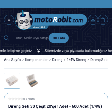
SAAT 15.0
2500 TL ÜZERİ MNG-DHL KARGO ÜCRETSİZ
Hızlı Ara
iletişime geçiniz.
Sitemizde veya piyasada bulamadığınız her türl
Ana Sayfa
Komponentler
Direnç
1/4W Direnç
Direnç Seti 3
0 Yorum
Direnç Seti 30 Çeşit 20'şer Adet - 600 Adet (1/4W)