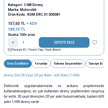
Kategori:
1/4W Direnç
Marka:
Motorobit
Ürün Kodu :
KOM.DRC.01.000081
157,63
TL
+ KDV
189,15
TL
Stokta 100+ ürün
SEPETE EKLE
Favoriye E
Tavsiye Et
Yorum Yap
Fiyat Alarmı
Ürün Özellikleri
Yorumlar
Ödeme Seçenekleri
Tavsiye Et
Direnç Seti 30 Çeşit 20'şer Adet - 600 Adet (1/4W)
Elektronik uygulamalarınızda ve arduino projelerinizde
kullanabileceğiniz, en çok kullanılan direnç çeşitlerinden oluşmuş
bir settir. 30 çeşit dirençten 20'şer adet bulunmaktadır, toplam 600
adet 1/4W direnç vardır.