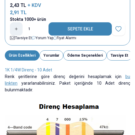
2,43
TL
+ KDV
2,91
TL
Stokta 1000+ ürün
SEPETE EKLE
Favoriye E
Tavsiye Et
Yorum Yap
Fiyat Alarmı
Ürün Özellikleri
Yorumlar
Ödeme Seçenekleri
Tavsiye Et
1K 1/4W Direnç - 10 Adet
Renk şeritlerine göre direnç değerini hesaplamak için
bu
linkten
yararlanabilirsiniz. Paket içeriğinde 10 Adet direnç
bulunmaktadır.