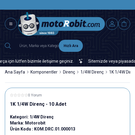
SAAT 15.0
2500 TL ÜZERİ MNG-DHL KARGO ÜCRETSİZ
Hızlı Ara
 lütfen bizimle iletişime geçiniz.
Sitemizde veya piyasada bulama
Ana Sayfa
Komponentler
Direnç
1/4W Direnç
1K 1/4W Diren
0 Yorum
1K 1/4W Direnç - 10 Adet
Kategori:
1/4W Direnç
Marka:
Motorobit
Ürün Kodu :
KOM.DRC.01.000013