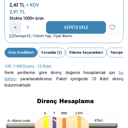
2,43
TL
+ KDV
2,91
TL
Stokta 1000+ ürün
SEPETE EKLE
Favoriye E
Tavsiye Et
Yorum Yap
Fiyat Alarmı
Ürün Özellikleri
Yorumlar (1)
Ödeme Seçenekleri
Tavsiye Et
10K 1/4W Direnç - 10 Adet
Renk şeritlerine göre direnç değerini hesaplamak için
bu
linkten
yararlanabilirsiniz. Paket içeriğinde 10 Adet direnç
bulunmaktadır.