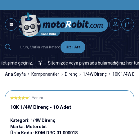
SAAT 15.0
2500 TL ÜZERİ MNG-DHL KARGO ÜCRETSİZ
Hızlı Ara
ime geçiniz.
Sitemizde veya piyasada bulamadığınız her türlü elek
Ana Sayfa
Komponentler
Direnç
1/4W Direnç
10K 1/4W Dire
1 Yorum
10K 1/4W Direnç - 10 Adet
Kategori:
1/4W Direnç
Marka:
Motorobit
Ürün Kodu :
KOM.DRC.01.000018