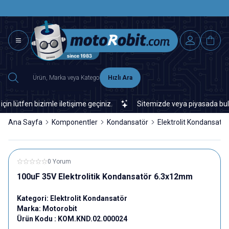
SAAT 15.0
2500 TL ÜZERİ MNG-DHL KARGO ÜCRETSİZ
Hızlı Ara
tfen bizimle iletişime geçiniz.
Sitemizde veya piyasada bulamadığ
Ana Sayfa
Komponentler
Kondansatör
Elektrolit Kondansatör
0 Yorum
100uF 35V Elektrolitik Kondansatör 6.3x12mm
Kategori:
Elektrolit Kondansatör
Marka:
Motorobit
Ürün Kodu :
KOM.KND.02.000024