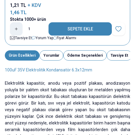
1,21
TL
+ KDV
1,46
TL
Stokta 1000+ ürün
SEPETE EKLE
Favoriye E
Tavsiye Et
Yorum Yap
Fiyat Alarmı
Ürün Özellikleri
Yorumlar
Ödeme Seçenekleri
Tavsiye Et
100uF 35V Elektrolitik Kondansatör 6.3x12mm
Elektrolitik kapasitör, anodu veya pozitif plakası, anodizasyon
yoluyla bir yalıtım oksit tabakası oluşturan bir metalden yapılmış
polarize bir kapasitördür. Bu oksit tabakası kapasitörün dielektrik
görevi görür. Bir katı, sıvı veya jel elektrolit, kapasitörün katodu
veya negatif plakası olarak görev yapan bu oksit tabakasının
yüzeyini kaplar. Çok ince dielektrik oksit tabakası ve genişlemiş
anot yüzeyi nedeniyle, elektrolitik kapasitörler birim hacim başına
seramik kapasitörlerden veya film kapasitörlerden çok daha