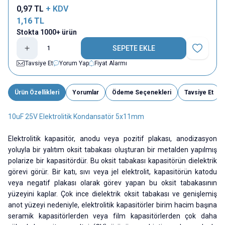
0,97
TL
+ KDV
1,16
TL
Stokta 1000+ ürün
SEPETE EKLE
Favoriye E
Tavsiye Et
Yorum Yap
Fiyat Alarmı
Ürün Özellikleri
Yorumlar
Ödeme Seçenekleri
Tavsiye Et
10uF 25V Elektrolitik Kondansatör 5x11mm
Elektrolitik kapasitör, anodu veya pozitif plakası, anodizasyon
yoluyla bir yalıtım oksit tabakası oluşturan bir metalden yapılmış
polarize bir kapasitördür. Bu oksit tabakası kapasitörün dielektrik
görevi görür. Bir katı, sıvı veya jel elektrolit, kapasitörün katodu
veya negatif plakası olarak görev yapan bu oksit tabakasının
yüzeyini kaplar. Çok ince dielektrik oksit tabakası ve genişlemiş
anot yüzeyi nedeniyle, elektrolitik kapasitörler birim hacim başına
seramik kapasitörlerden veya film kapasitörlerden çok daha