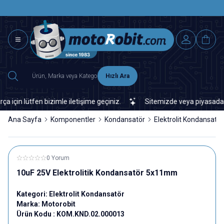
SAAT 15.0
2500 TL ÜZERİ MNG-DHL KARGO ÜCRETSİZ
Hızlı Ara
n lütfen bizimle iletişime geçiniz.
Sitemizde veya piyasada bulam
Ana Sayfa
Komponentler
Kondansatör
Elektrolit Kondansatör
0 Yorum
10uF 25V Elektrolitik Kondansatör 5x11mm
Kategori:
Elektrolit Kondansatör
Marka:
Motorobit
Ürün Kodu :
KOM.KND.02.000013