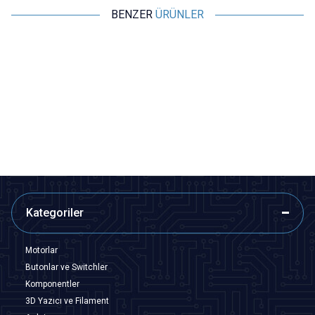
BENZER
ÜRÜNLER
Motorobit
Motorobit
16.000 MHz Kristal HC-49S
8.000 MHz Kristal HC-49S
4,37
TL + KDV
4,37
TL + KDV
SEPETE EKLE
SEPETE EKLE
Kategoriler
Motorlar
Butonlar ve Switchler
Komponentler
3D Yazıcı ve Filament