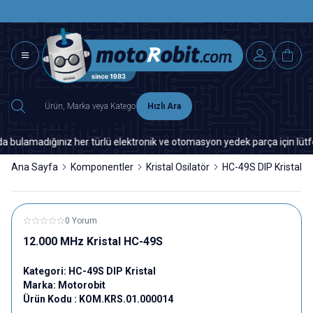
SAAT 15.0
2500 TL ÜZERİ MNG-DHL KARGO ÜCRETSİZ
Hızlı Ara
amadığınız her türlü elektronik ve otomasyon yedek parça için lütfen bi
Ana Sayfa
Komponentler
Kristal Osilatör
HC-49S DIP Kristal
0 Yorum
12.000 MHz Kristal HC-49S
Kategori:
HC-49S DIP Kristal
Marka:
Motorobit
Ürün Kodu :
KOM.KRS.01.000014