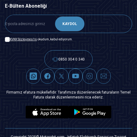
E-Bülten Aboneliği
KAYDOL
KVKK Sözleşmesi'ni
okudum, kabul ediyorum.
0850 304 0 340
Firmamız efatura mükellefidir. Tarafımıza düzenlenecek faturaların Temel
Fatura olarak düzenlenmesini rica ederiz.
Copyright 2025© Motorobit.com - İnfotek Elektronik Sanayi ve Ticaret