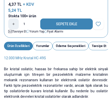
4,37
TL
+ KDV
5,24
TL
Stokta 100+ ürün
SEPETE EKLE
Favoriye E
Tavsiye Et
Yorum Yap
Fiyat Alarmı
Ürün Özellikleri
Yorumlar
Ödeme Seçenekleri
Tavsiye Et
12.000 MHz Kristal HC-49S
Bir kristal osilatör, hassas bir frekansa sahip bir elektrik sinyali
oluşturmak için titreşen bir piezoelektrik malzeme kristalinin
mekanik rezonansını kullanan bir elektronik osilatör devresidir.
Farklı tipte piezoelektrik rezonatörler vardır, ancak tipik olarak bu
tip osilatörlerde kuvars kristali kullanılır. Bu nedenle bu osilatör
elektronik devreleri kristal osilatörler olarak adlandırılır.