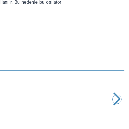
llanılır. Bu nedenle bu osilatör
Motorobit
20.000 MHz Kristal HC-49S
4,37
TL + KDV
SEPETE EKLE