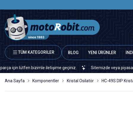
TÜM KATEGORİLER
BLOG
YENİ ÜRÜNLER
İND
 lütfen bizimle iletişime geçiniz.
Sitemizde veya piyasada bulam
Ana Sayfa
Komponentler
Kristal Osilatör
HC-49S DIP Krist