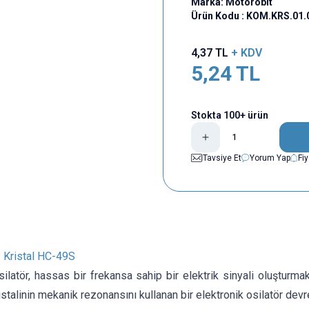
Marka:
Motorobit
Ürün Kodu :
KOM.KRS.01.
4,37
TL
+ KDV
5,24
TL
Stokta 100+ ürün
Tavsiye Et
Yorum Yap
Fi
 Kristal HC-49S
osilatör, hassas bir frekansa sahip bir elektrik sinyali oluşturmak
talinin mekanik rezonansını kullanan bir elektronik osilatör devres