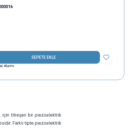
000016
SEPETE EKLE
Favoriye Ekle
yat Alarmı
 için titreşen bir piezoelektrik
idir. Farklı tipte piezoelektrik