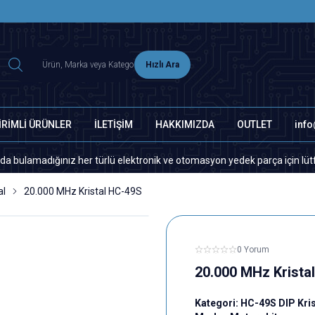
2500 TL ÜZERİ MNG-DHL KARGO ÜCRETSİZ
Hızlı Ara
İRİMLİ ÜRÜNLER
İLETİŞİM
HAKKIMIZDA
OUTLET
inf
adığınız her türlü elektronik ve otomasyon yedek parça için lütfen bizim
al
20.000 MHz Kristal HC-49S
0 Yorum
20.000 MHz Krista
Kategori:
HC-49S DIP Kris