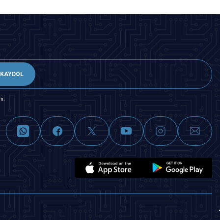
KAYDOL
m.