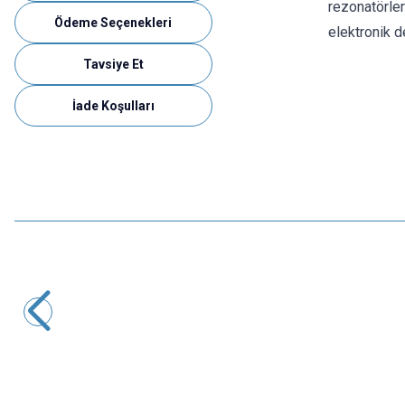
rezonatörler
Ödeme Seçenekleri
elektronik de
Tavsiye Et
İade Koşulları
Motorobit
16.000 MHz Kristal HC-49S
4,37
TL + KDV
SEPETE EKLE