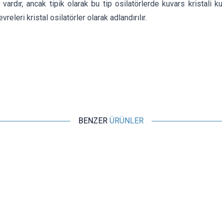
 vardır, ancak tipik olarak bu tip osilatörlerde kuvars kristali ku
vreleri kristal osilatörler olarak adlandırılır.
BENZER
ÜRÜNLER
Motorobit
8.000 MHz Kristal HC-49S
4,37
TL + KDV
SEPETE EKLE