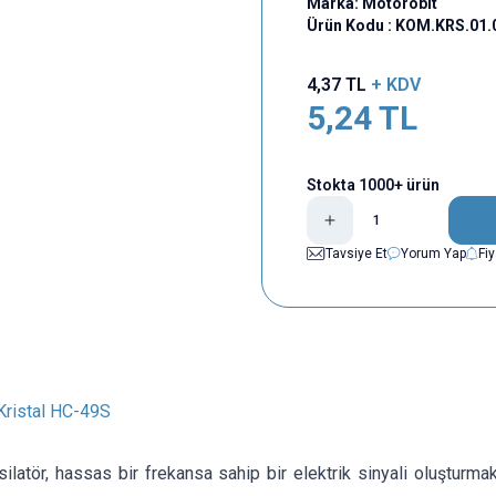
Marka:
Motorobit
Ürün Kodu :
KOM.KRS.01.
4,37
TL
+ KDV
5,24
TL
Stokta 1000+ ürün
Tavsiye Et
Yorum Yap
Fi
ristal HC-49S
osilatör, hassas bir frekansa sahip bir elektrik sinyali oluşturmak