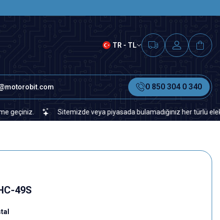
SAAT 15.00'A KADAR VERİLEN S
TR - TL
0 850 304 0 340
o@motorobit.com
niz.
Sitemizde veya piyasada bulamadığınız her türlü elektronik v
 HC-49S
tal