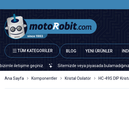
TÜM KATEGORİLER
BLOG
YENİ ÜRÜNLER
İND
letişime geçiniz.
Sitemizde veya piyasada bulamadığınız her türl
Ana Sayfa
Komponentler
Kristal Osilatör
HC-49S DIP Krist