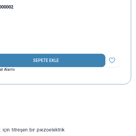
000002
SEPETE EKLE
Favoriye Ekle
yat Alarmı
 için titreşen bir piezoelektrik