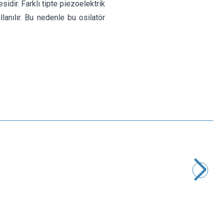
idir. Farklı tipte piezoelektrik
llanılır. Bu nedenle bu osilatör
Motorobit
20.000 MHz Kristal HC-49S
4,37
TL + KDV
SEPETE EKLE