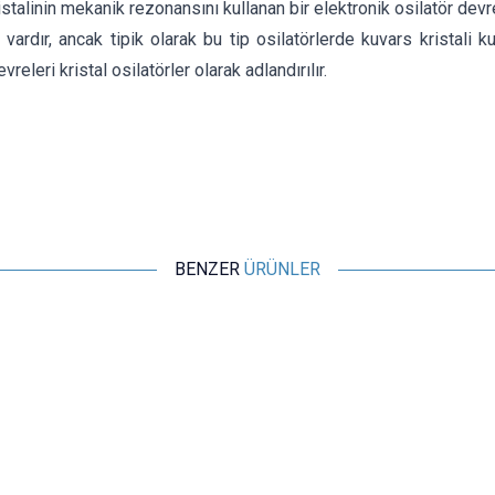
talinin mekanik rezonansını kullanan bir elektronik osilatör devres
 vardır, ancak tipik olarak bu tip osilatörlerde kuvars kristali ku
vreleri kristal osilatörler olarak adlandırılır.
BENZER
ÜRÜNLER
Motorobit
8.000 MHz Kristal HC-49S
4,37
TL + KDV
SEPETE EKLE