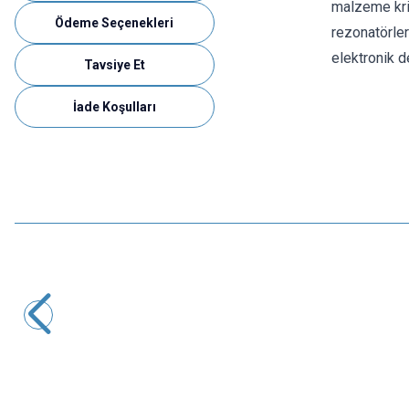
malzeme kris
Ödeme Seçenekleri
rezonatörler
elektronik de
Tavsiye Et
İade Koşulları
Motorobit
16.000 MHz Kristal HC-49S
4,37
TL + KDV
SEPETE EKLE