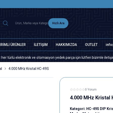
2500 TL ÜZERİ MNG-DHL KARGO ÜCRETSİZ
Hızlı Ara
İRİMLİ ÜRÜNLER
İLETİŞİM
HAKKIMIZDA
OUTLET
inf
ü elektronik ve otomasyon yedek parça için lütfen bizimle iletişime geçi
al
4.000 MHz Kristal HC-49S
0 Yorum
4.000 MHz Kristal
Kategori:
HC-49S DIP Kris