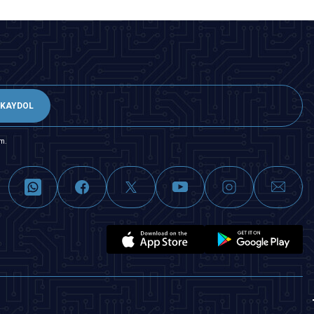
KAYDOL
m.