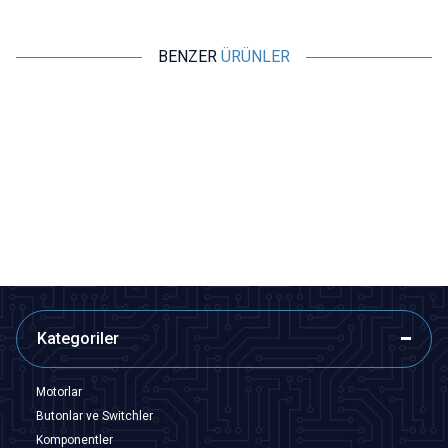
BENZER
ÜRÜNLER
ISISO
ISISO
Isı ile Daralan Makaron 3mm - 1
Isı ile Daralan Makaron 5mm - 1
Metre
Metre
6,79
TL + KDV
9,70
TL + KDV
SEPETE EKLE
SEPETE EKLE
Kategoriler
Motorlar
Butonlar ve Switchler
Komponentler