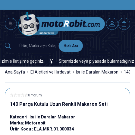
SAAT 15.0
2500 TL ÜZERİ MNG-DHL KARGO ÜCRETSİZ
Hızlı Ara
e iletişime geçiniz.
Sitemizde veya piyasada bulamadığınız her tü
Ana Sayfa
El Aletleri ve Hırdavat
Isı ile Daralan Makaron
140 P
0 Yorum
140 Parça Kutulu Uzun Renkli Makaron Seti
Kategori:
Isı ile Daralan Makaron
Marka:
Motorobit
Ürün Kodu :
ELA.MKR.01.000034