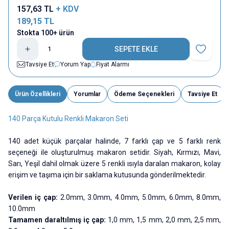
157,63
TL
+ KDV
189,15
TL
Stokta 100+ ürün
SEPETE EKLE
Favoriye E
Tavsiye Et
Yorum Yap
Fiyat Alarmı
Ürün Özellikleri
Yorumlar
Ödeme Seçenekleri
Tavsiye Et
140 Parça Kutulu Renkli Makaron Seti
140 adet küçük parçalar halinde, 7 farklı çap ve 5 farklı renk
seçeneği ile oluşturulmuş makaron setidir. Siyah, Kırmızı, Mavi,
Sarı, Yeşil dahil olmak üzere 5 renkli ısıyla daralan makaron, kolay
erişim ve taşıma için bir saklama kutusunda gönderilmektedir.
Verilen iç çap:
2.0mm, 3.0mm, 4.0mm, 5.0mm, 6.0mm, 8.0mm,
10.0mm
Tamamen daraltılmış iç çap:
1,0 mm, 1,5 mm, 2,0 mm, 2,5 mm,