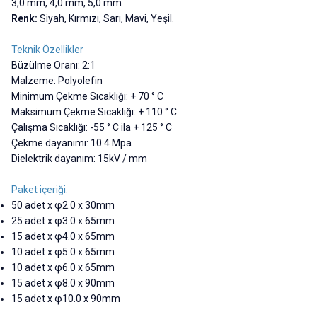
3,0 mm, 4,0 mm, 5,0 mm
Renk:
Siyah, Kırmızı, Sarı, Mavi, Yeşil.
Teknik Özellikler
Büzülme Oranı: 2:1
Malzeme: Polyolefin
Minimum Çekme Sıcaklığı: + 70 ° C
Maksimum Çekme Sıcaklığı: + 110 ° C
Çalışma Sıcaklığı: -55 ° C ila + 125 ° C
Çekme dayanımı: 10.4 Mpa
Dielektrik dayanım: 15kV / mm
Paket içeriği:
50 adet x φ2.0 x 30mm
25 adet x φ3.0 x 65mm
15 adet x φ4.0 x 65mm
10 adet x φ5.0 x 65mm
10 adet x φ6.0 x 65mm
15 adet x φ8.0 x 90mm
15 adet x φ10.0 x 90mm