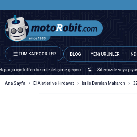
TÜM KATEGORİLER
BLOG
YENİ ÜRÜNLER
İND
n lütfen bizimle iletişime geçiniz.
Sitemizde veya piyasada bulam
Ana Sayfa
El Aletleri ve Hırdavat
Isı ile Daralan Makaron
3