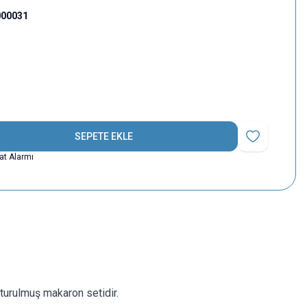
000031
SEPETE EKLE
Favoriye Ekle
yat Alarmı
şturulmuş makaron setidir.