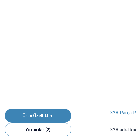
328 Parça R
Ürün Özellikleri
328 adet küç
Yorumlar (2)