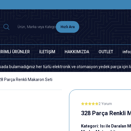
2500 TL ÜZERİ MNG-DHL KARGO ÜCRETSİZ
Hızlı Ara
İRİMLİ ÜRÜNLER
İLETİŞİM
HAKKIMIZDA
OUTLET
inf
adığınız her türlü elektronik ve otomasyon yedek parça için lütfen bizi
28 Parça Renkli Makaron Seti
2 Yorum
328 Parça Renkli 
Kategori:
Isı ile Daralan