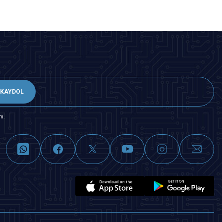
KAYDOL
m.