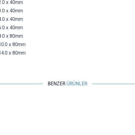
2.0 x 40mm
3.0 x 40mm
4.0 x 40mm
6.0 x 40mm
8.0 x 80mm
10.0 x 80mm
14.0 x 80mm
BENZER
ÜRÜNLER
ISISO
Isı ile Daralan Makaron 5mm - 1 Metre
9,70
TL + KDV
SEPETE EKLE