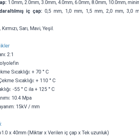
ap:
1.0mm, 2.0mm, 3.0mm, 4.0mm, 6.0mm, 8.0mm, 10.0mm, min
raltılmış iç çap:
0,5 mm, 1,0 mm, 1,5 mm, 2,0 mm, 3,0 
 Kırmızı, Sarı, Mavi, Yeşil.
ikler
nı: 2:1
lyolefin
me Sıcaklığı: + 70 ° C
kme Sıcaklığı: + 110 ° C
lığı: -55 ° C ila + 125 ° C
nımı: 10.4 Mpa
dayanım: 15kV / mm
:
1.0 x 40mm (Miktar x Verilen iç çap x Tek uzunluk)