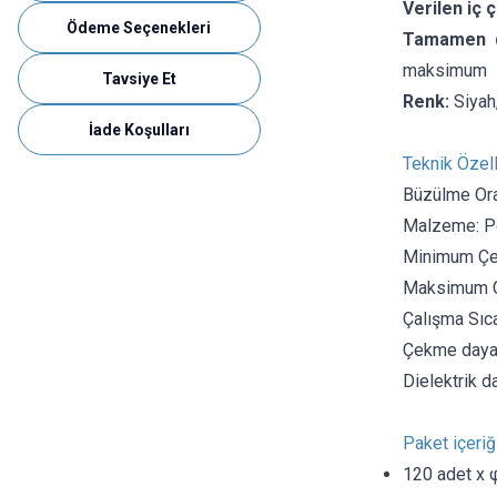
Verilen iç ç
Ödeme Seçenekleri
Tamamen da
maksimum
Tavsiye Et
Renk:
Siyah,
İade Koşulları
Teknik Özell
Büzülme Ora
Malzeme: Po
Minimum Çek
Maksimum Çe
Çalışma Sıcak
Çekme daya
Dielektrik 
Paket içeriği
120 adet x φ