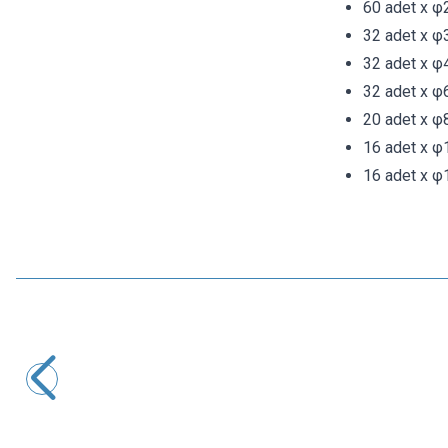
60 adet x φ
32 adet x φ
32 adet x φ
32 adet x φ
20 adet x φ
16 adet x φ
16 adet x φ
ISISO
Isı ile Daralan Makaron 3mm - 1 Metre
6,79
TL + KDV
SEPETE EKLE