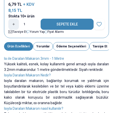
6,79
TL
+ KDV
8,15
TL
Stokta 10+ ürün
SEPETE EKLE
Favoriye E
Tavsiye Et
Yorum Yap
Fiyat Alarmı
Ürün Özellikleri
Yorumlar
Ödeme Seçenekleri
Tavsiye Et
Isı ile Daralan Makaron 3mm - 1 Metre
Yüksek kaliteli, esnek, kolay kullanımlı genel amaçlı ısıyla daralan
3.2mm makarondur. 1 metre gönderilmektedir. Siyah renktedir.
Isıyla Daralan Makaron Nedir?
Isıyla daralan makaron, bağlantıyı korumak ve yalıtmak için
boyutlandırılarak kesilebilen ve bir tel veya kablo eklemi üzerine
takılabilen bir tür ekstrüde plastik boru türüdür. Isıtıldığında, boru
kalıcı olarak koruyucu bir sızdırmazlık sağlayarak büzülür.
Küçüleceği miktar, ısı oranına bağlıdır.
Isıyla Daralan Makaron nasıl kullanılır?