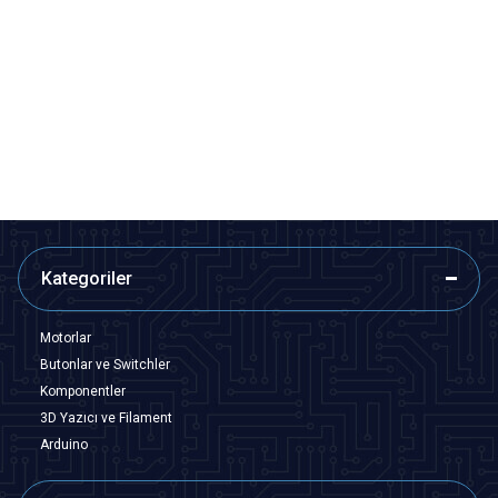
ISISO
ISISO
Isı ile Daralan Makaron 3mm - 1
Isı ile Daralan Makaron 5mm - 1
Metre
Metre
6,79
TL + KDV
9,70
TL + KDV
SEPETE EKLE
SEPETE EKLE
Kategoriler
Motorlar
Butonlar ve Switchler
Komponentler
3D Yazıcı ve Filament
Arduino