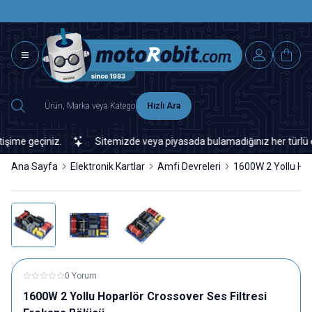
SAAT 15.0
2500 TL ÜZERİ MNG-DHL KARGO ÜCRETSİZ
Hızlı Ara
me geçiniz.
Sitemizde veya piyasada bulamadığınız her türlü elekt
Ana Sayfa
Elektronik Kartlar
Amfi Devreleri
1600W 2 Yollu Hop
0 Yorum
1600W 2 Yollu Hoparlör Crossover Ses Filtresi