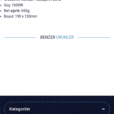
Güç: 1600W
Net ağırlık: 650g
Boyut: 190 x 120mm
BENZER
ÜRÜNLER
Motorobit
Motorobit
ZK-MT21 2x50W + 100W
3W 2 Kanal Mini Amfi Devresi -
Bluetooth 5.0 2.1 Kanal Amfi
PAM8403
Modülü
970,00
TL + KDV
16,97
TL + KDV
SEPETE EKLE
SEPETE EKLE
Kategoriler