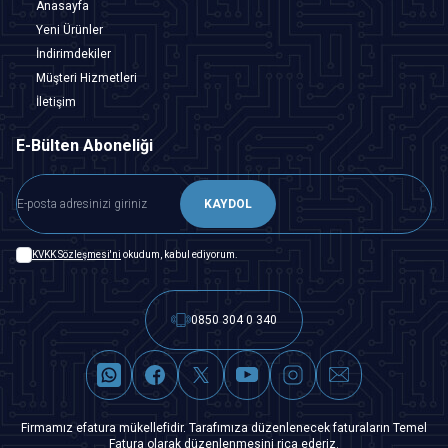
Anasayfa
Yeni Ürünler
İndirimdekiler
Müşteri Hizmetleri
İletişim
E-Bülten Aboneliği
KAYDOL
KVKK Sözleşmesi'ni
okudum, kabul ediyorum.
0850 304 0 340
Firmamız efatura mükellefidir. Tarafımıza düzenlenecek faturaların Temel
Fatura olarak düzenlenmesini rica ederiz.