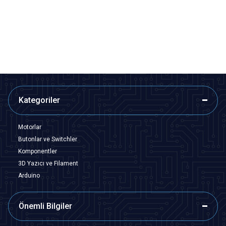
Bluetooth 5.0 2.1 Kanal Amfi
PAM8403
Modülü
970,00
TL + KDV
16,97
TL + KDV
Tükendi
SEPETE EKLE
Kategoriler
Motorlar
Butonlar ve Switchler
Komponentler
3D Yazıcı ve Filament
Arduino
Önemli Bilgiler