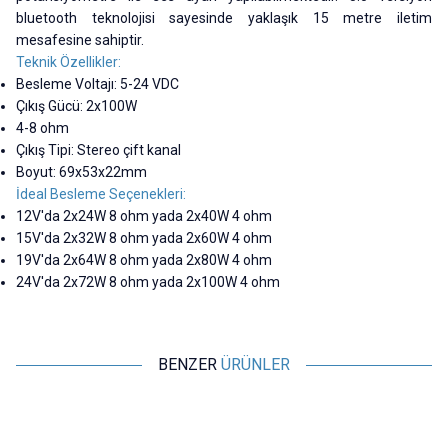
bluetooth teknolojisi sayesinde yaklaşık 15 metre iletim
mesafesine sahiptir.
Teknik Özellikler:
Besleme Voltajı: 5-24 VDC
Çıkış Gücü: 2x100W
4-8 ohm
Çıkış Tipi: Stereo çift kanal
Boyut: 69x53x22mm
İdeal Besleme Seçenekleri:
12V'da 2x24W 8 ohm yada 2x40W 4 ohm
15V'da 2x32W 8 ohm yada 2x60W 4 ohm
19V'da 2x64W 8 ohm yada 2x80W 4 ohm
24V'da 2x72W 8 ohm yada 2x100W 4 ohm
BENZER
ÜRÜNLER
Motorobit
Motorobit
ZK-MT21 2x50W + 100W
3W 2 Kanal Mini Amfi Devresi -