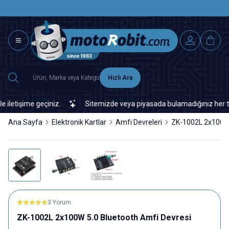
SAAT 15.0
2500 TL ÜZERİ MNG-DHL KARGO ÜCRETSİZ
Hızlı Ara
tişime geçiniz.
Sitemizde veya piyasada bulamadığınız her türlü e
Ana Sayfa
Elektronik Kartlar
Amfi Devreleri
ZK-1002L 2x100W 
3 Yorum
ZK-1002L 2x100W 5.0 Bluetooth Amfi Devresi