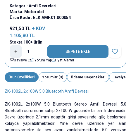
Kategori:
Amfi Devreleri
Marka:
Motorobit
Ürün Kodu :
ELK.AMF.01.000054
921,50
TL
+ KDV
1.105,80
TL
Stokta 100+ ürün
SEPETE EKLE
Favoriye E
Tavsiye Et
Yorum Yap
Fiyat Alarmı
Ürün Özellikleri
Yorumlar (3)
Ödeme Seçenekleri
Tavsiye Et
ZK-1002L 2x100W 5.0 Bluetooth Amfi Devresi
ZK-1002L 2x100W 5.0 Bluetooth Stereo Amfi Devresi, 5.0
Bluetooth sürümüne sahip 2x100 W gücünde bir amfi devresidir.
Devre üzerinde 2.1mm adaptör girişi sayesinde güç beslemesi
kolayca yapılabilmektedir. Yine devre üzerinde yer alan
potansiyometre ile ses ayarı yapılabilmektedir. 5.0 versiyon