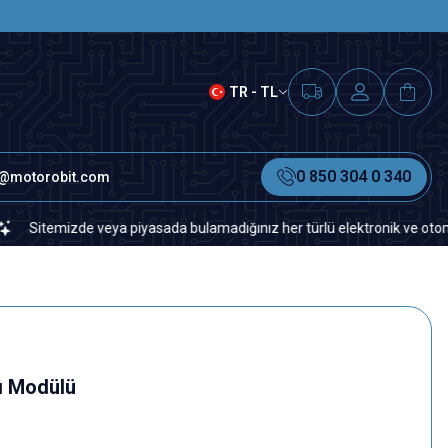
SAAT 15.00'A KADAR VERİLEN S
TR - TL
0 850 304 0 340
o@motorobit.com
temizde veya piyasada bulamadığınız her türlü elektronik ve otomasyon ye
ı Modülü