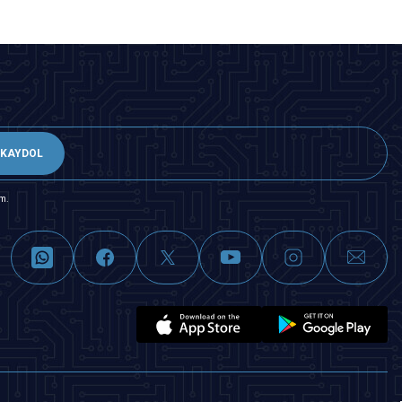
KAYDOL
m.