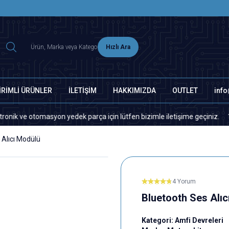
2500 TL ÜZERİ MNG-DHL KARGO ÜCRETSİZ
Hızlı Ara
İRİMLİ ÜRÜNLER
İLETİŞİM
HAKKIMIZDA
OUTLET
inf
e otomasyon yedek parça için lütfen bizimle iletişime geçiniz.
Si
 Alıcı Modülü
4 Yorum
Bluetooth Ses Alıc
Kategori:
Amfi Devreleri