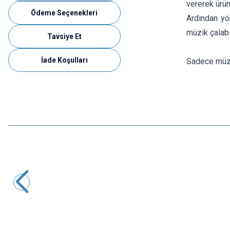
vererek ürün
Ödeme Seçenekleri
Ardından yö
müzik çalabi
Tavsiye Et
İade Koşulları
Sadece müzik
Motorobit
ZK-MT21 2x50W + 100W Bluetooth 5.0 2.1 Kanal Amfi
Modülü
970,00
TL + KDV
SEPETE EKLE