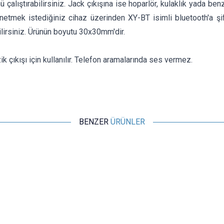
ü çalıştırabilirsiniz. Jack çıkışına ise hoparlör, kulaklık yada ben
netmek istediğiniz cihaz üzerinden XY-BT isimli bluetooth'a şi
lirsiniz. Ürünün boyutu 30x30mm'dir.
 çıkışı için kullanılır. Telefon aramalarında ses vermez.
BENZER
ÜRÜNLER
Motorobit
3W 2 Kanal Mini Amfi Devresi - PAM8403
16,97
TL + KDV
SEPETE EKLE