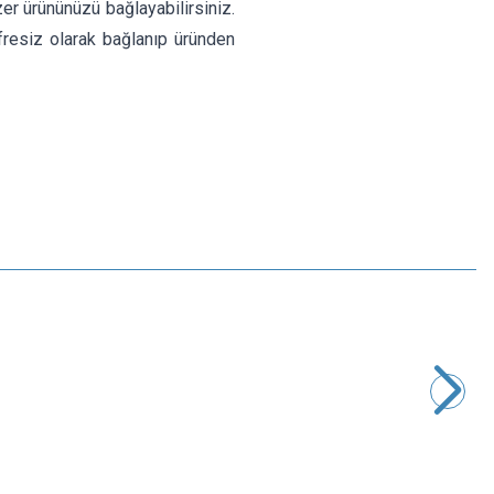
zer ürününüzü bağlayabilirsiniz.
fresiz olarak bağlanıp üründen
Motorobit
PAM8403 Ses Kontrollü Ses Amplifikatörü
72,75
TL + KDV
SEPETE EKLE