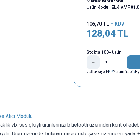
Marka:
Motorobit
Ürün Kodu :
ELK.AMF.01.
106,70
TL
+ KDV
128,04
TL
Stokta 100+ ürün
Tavsiye Et
Yorum Yap
Fi
es Alıcı Modülü
laklık vb. ses çıkışlı ürünlerinizi bluetooth üzerinden kontrol edeb
aydır. Ürün üzerinde bulunan micro usb şase üzerinden yada + 