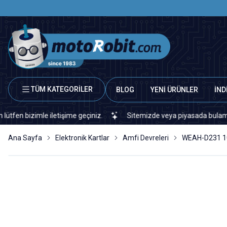
TÜM KATEGORİLER
BLOG
YENİ ÜRÜNLER
İND
mle iletişime geçiniz.
Sitemizde veya piyasada bulamadığınız her
Ana Sayfa
Elektronik Kartlar
Amfi Devreleri
WEAH-D231 100