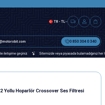
SAAT 15.00'A KADAR VERİLEN S
TR - TL
0 850 304 0 340
o@motorobit.com
 geçiniz.
Sitemizde veya piyasada bulamadığınız her türlü elektro
Yollu Hoparlör Crossover Ses Filtresi