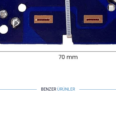
BENZER
ÜRÜNLER
Motorobit
3W 2 Kanal Mini Amfi Devresi - PAM8403