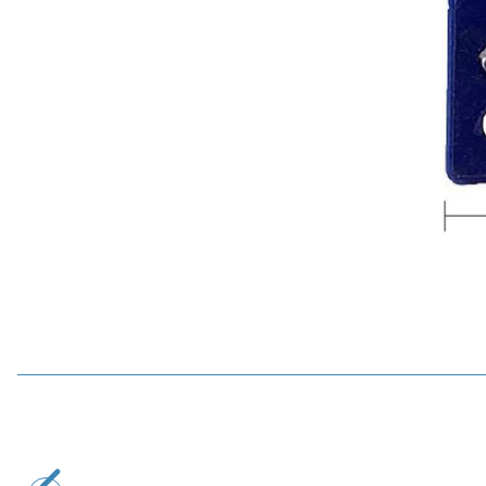
Motorobit
ZK-MT21 2x50W + 100W Bluetooth 5.0 2.1 Kanal Amfi
Modülü