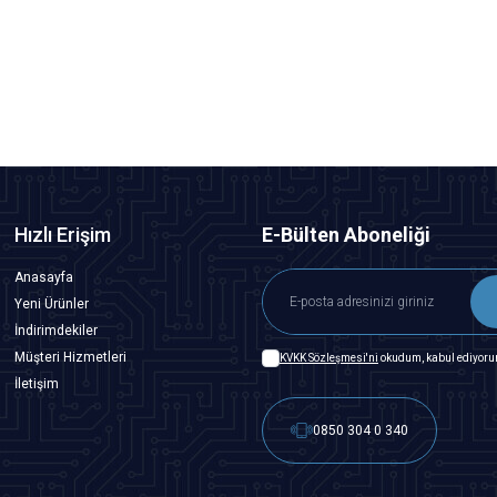
16,97
TL + KDV
SEPETE EKLE
Hızlı Erişim
E-Bülten Aboneliği
Anasayfa
Yeni Ürünler
İndirimdekiler
Müşteri Hizmetleri
KVKK Sözleşmesi'ni
okudum, kabul ediyoru
İletişim
0850 304 0 340