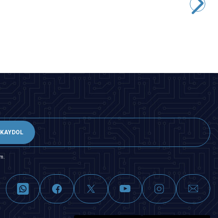
72,75
TL + KDV
SEPETE EKLE
KAYDOL
m.