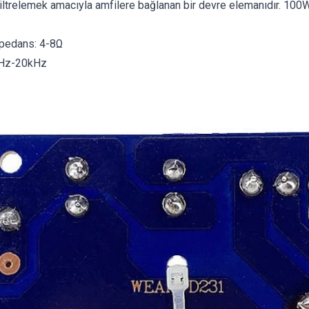
filtrelemek amacıyla amfilere bağlanan bir devre elemanıdır. 100W
pedans: 4-8Ω
8Hz-20kHz