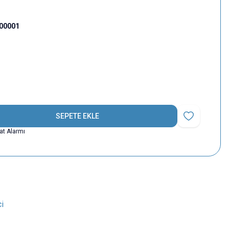
000001
SEPETE EKLE
Favoriye Ekle
yat Alarmı
ci