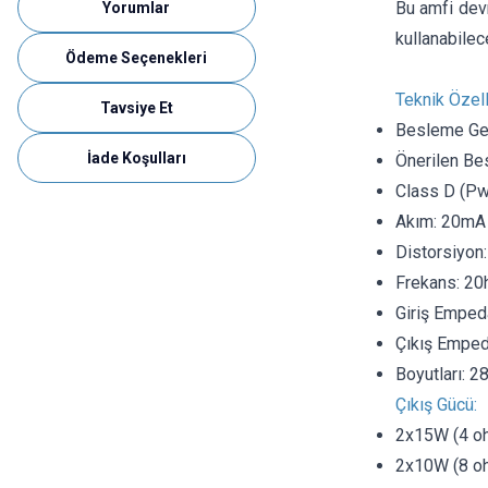
Bu amfi devr
Yorumlar
kullanabilece
Ödeme Seçenekleri
Teknik Özelli
Tavsiye Et
Besleme Ger
İade Koşulları
Önerilen Be
Class D (P
Akım: 20mA
Distorsiyon:
Frekans: 20
Giriş Emped
Çıkış Emped
Boyutları: 
Çıkış Gücü:
2x15W (4 oh
2x10W (8 oh