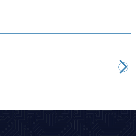
Motorobit
PAM8403 Ses Kontrollü Ses Amplifikatörü
72,75
TL + KDV
SEPETE EKLE