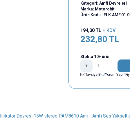
Kategori:
Amfi Devreleri
Marka:
Motorobit
Ürün Kodu :
ELK.AMF.01.
194,00
TL
+ KDV
232,80
TL
Stokta 10+ ürün
Tavsiye Et
Yorum Yap
Fi
fikatör Devresi 15W stereo PAM8610 Anfi - Amfi Ses Yükselti