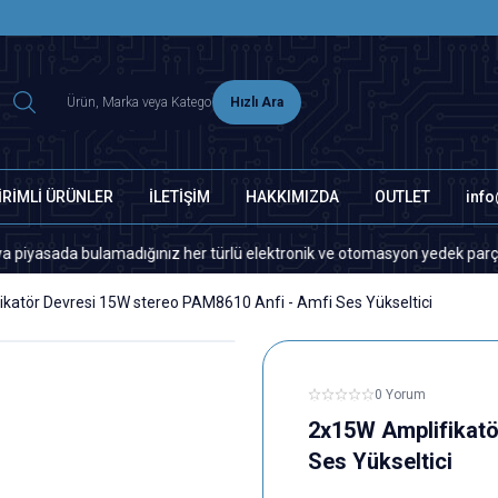
2500 TL ÜZERİ MNG-DHL KARGO ÜCRETSİZ
Hızlı Ara
İRİMLİ ÜRÜNLER
İLETİŞİM
HAKKIMIZDA
OUTLET
inf
a bulamadığınız her türlü elektronik ve otomasyon yedek parça için lütfe
katör Devresi 15W stereo PAM8610 Anfi - Amfi Ses Yükseltici
0 Yorum
2x15W Amplifikatö
Ses Yükseltici