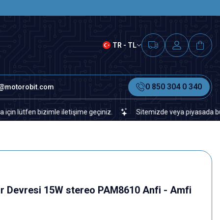
SAAT 15.00'A KADAR VERİLEN S
TR - TL
0 850 304 0 340
o@motorobit.com
n bizimle iletişime geçiniz.
Sitemizde veya piyasada bulamadığın
r Devresi 15W stereo PAM8610 Anfi - Amfi