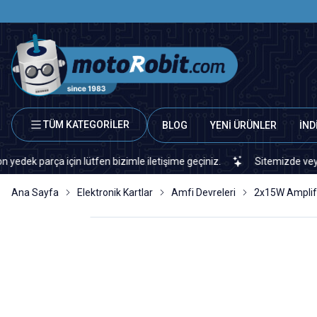
TÜM KATEGORİLER
BLOG
YENİ ÜRÜNLER
İND
rça için lütfen bizimle iletişime geçiniz.
Sitemizde veya piyasad
Ana Sayfa
Elektronik Kartlar
Amfi Devreleri
2x15W Amplifi