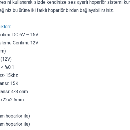
esini kullanarak sizde kendinize ses ayarlı hoparlör sistemi kura
ğiniz bu ürüne iki farklı hoparlör birden bağlayabilirsiniz.
kleri:
ilimi: DC 6V – 15V
sleme Gerilimi: 12V
wm)
 (12V)
 < %0.1
hz-15khz
ansı: 15K
ansı: 4-8 ohm
28x22x2,5mm
m hoparlör ile)
m hoparlör ile)