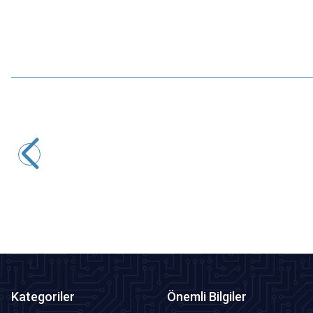
Motorobit
ZK-MT21 2x50W + 100W Bluetooth 5.0 2.1 Kanal Amfi
Modülü
970,00
TL + KDV
SEPETE EKLE
Kategoriler
Önemli Bilgiler