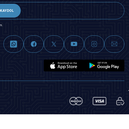
KAYDOL
m.