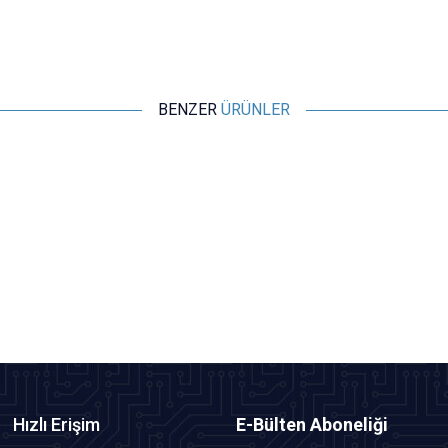
BENZER
ÜRÜNLER
Motorobit
3W 2 Kanal Mini Amfi Devresi - PAM8403
16,97
TL + KDV
SEPETE EKLE
Hızlı Erişim
E-Bülten Aboneliği