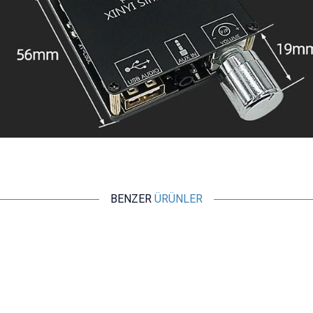
BENZER
ÜRÜNLER
Motorobit
3W 2 Kanal Mini Amfi Devresi - PAM8403
16,97
TL + KDV
SEPETE EKLE