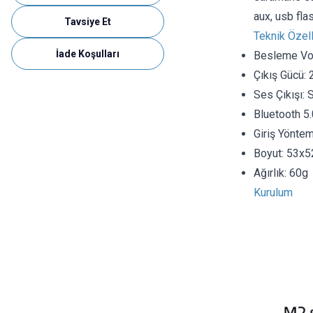
aux, usb fl
Tavsiye Et
Teknik Özell
İade Koşulları
Besleme Vol
Çıkış Gücü:
Ses Çıkışı: 
Bluetooth 5.
Giriş Yönte
Boyut: 53x
Ağırlık: 60g
Kurulum