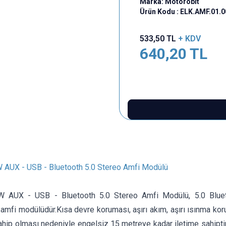
Marka:
Motorobit
Ürün Kodu :
ELK.AMF.01.
533,50
TL
+ KDV
640,20
TL
AUX - USB - Bluetooth 5.0 Stereo Amfi Modülü
 AUX - USB - Bluetooth 5.0 Stereo Amfi Modülü, 5.0 Blue
amfi modülüdür.Kısa devre koruması, aşırı akım, aşırı ısınma koru
ip olması nedeniyle engelsiz 15 metreye kadar iletime sahiptir.