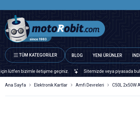
TÜM KATEGORİLER
BLOG
YENİ ÜRÜNLER
İND
mle iletişime geçiniz.
Sitemizde veya piyasada bulamadığınız her 
Ana Sayfa
Elektronik Kartlar
Amfi Devreleri
C50L 2x50W AU