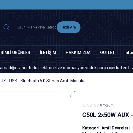
2500 TL ÜZERİ MNG-DHL KARGO ÜCRETSİZ
Hızlı Ara
İRİMLİ ÜRÜNLER
İLETİŞİM
HAKKIMIZDA
OUTLET
inf
türlü elektronik ve otomasyon yedek parça için lütfen bizimle iletişime 
X - USB - Bluetooth 5.0 Stereo Amfi Modülü
0 Yorum
C50L 2x50W AUX - 
Kategori:
Amfi Devreleri