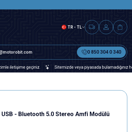
SAAT 15.00'A KADAR VERİLEN S
TR - TL
0 850 304 0 340
o@motorobit.com
geçiniz.
Sitemizde veya piyasada bulamadığınız her türlü elektro
USB - Bluetooth 5.0 Stereo Amfi Modülü