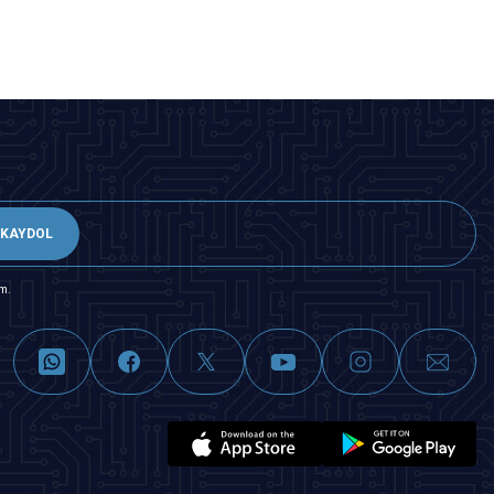
KAYDOL
m.