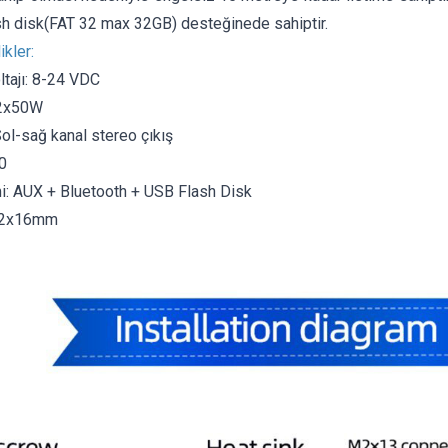
ash disk(FAT 32 max 32GB) desteğinede sahiptir.
ikler:
tajı: 8-24 VDC
 2x50W
Sol-sağ kanal stereo çıkış
0
mi: AUX + Bluetooth + USB Flash Disk
52x16mm