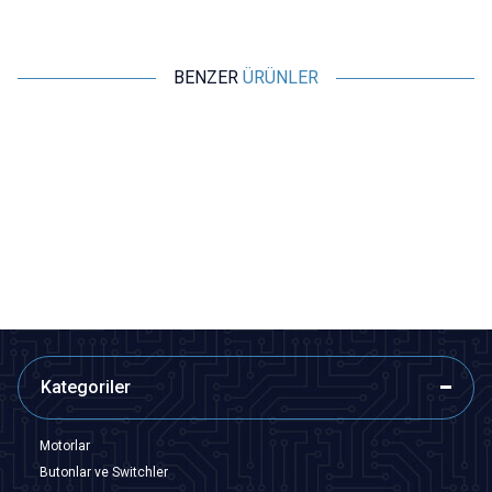
BENZER
ÜRÜNLER
Motorobit
Motorobit
1.3'' 240x240 SPI TFT LCD
1.8'' 128x160 SPI Tam Renkli
Ekran - ST7789
TFT LCD Ekran Modülü -
ST7735S
252,20
TL + KDV
291,00
TL + KDV
SEPETE EKLE
Tükendi
Kategoriler
Motorlar
Butonlar ve Switchler