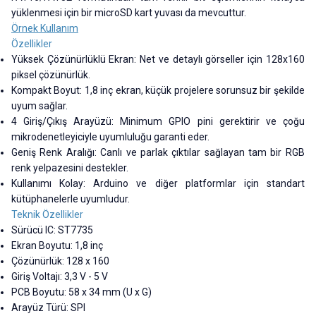
yüklenmesi için bir microSD kart yuvası da mevcuttur.
Örnek Kullanım
Özellikler
Yüksek Çözünürlüklü Ekran: Net ve detaylı görseller için 128x160
piksel çözünürlük.
Kompakt Boyut: 1,8 inç ekran, küçük projelere sorunsuz bir şekilde
uyum sağlar.
4 Giriş/Çıkış Arayüzü: Minimum GPIO pini gerektirir ve çoğu
mikrodenetleyiciyle uyumluluğu garanti eder.
Geniş Renk Aralığı: Canlı ve parlak çıktılar sağlayan tam bir RGB
renk yelpazesini destekler.
Kullanımı Kolay: Arduino ve diğer platformlar için standart
kütüphanelerle uyumludur.
Teknik Özellikler
Sürücü IC: ST7735
Ekran Boyutu: 1,8 inç
Çözünürlük: 128 x 160
Giriş Voltajı: 3,3 V - 5 V
PCB Boyutu: 58 x 34 mm (U x G)
Arayüz Türü: SPI