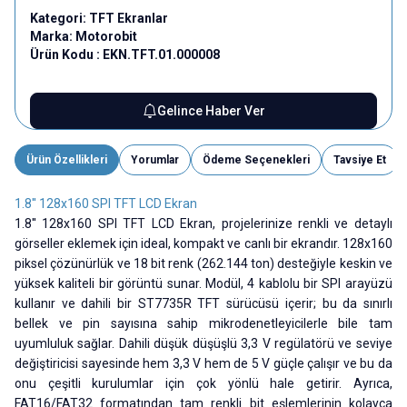
Kategori:
TFT Ekranlar
Marka:
Motorobit
Ürün Kodu :
EKN.TFT.01.000008
Gelince Haber Ver
Ürün Özellikleri
Yorumlar
Ödeme Seçenekleri
Tavsiye Et
1.8'' 128x160 SPI TFT LCD Ekran
1.8'' 128x160 SPI TFT LCD Ekran, projelerinize renkli ve detaylı
görseller eklemek için ideal, kompakt ve canlı bir ekrandır. 128x160
piksel çözünürlük ve 18 bit renk (262.144 ton) desteğiyle keskin ve
yüksek kaliteli bir görüntü sunar. Modül, 4 kablolu bir SPI arayüzü
kullanır ve dahili bir ST7735R TFT sürücüsü içerir; bu da sınırlı
bellek ve pin sayısına sahip mikrodenetleyicilerle bile tam
uyumluluk sağlar. Dahili düşük düşüşlü 3,3 V regülatörü ve seviye
değiştiricisi sayesinde hem 3,3 V hem de 5 V güçle çalışır ve bu da
onu çeşitli kurulumlar için çok yönlü hale getirir. Ayrıca,
FAT16/FAT32 formatından tam renkli bit eşlemlerinin kolayca