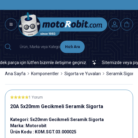
SAAT 15.0
2500 TL ÜZERİ MNG-DHL KARGO ÜCRETSİZ
Hızlı Ara
ça için lütfen bizimle iletişime geçiniz.
Sitemizde veya piyasada
Ana Sayfa
Komponentler
Sigorta ve Yuvaları
Seramik Sigorta
1 Yorum
20A 5x20mm Gecikmeli Seramik Sigorta
Kategori:
5x20mm Gecikmeli Seramik Sigorta
Marka:
Motorobit
Ürün Kodu :
KOM.SGT.03.000025