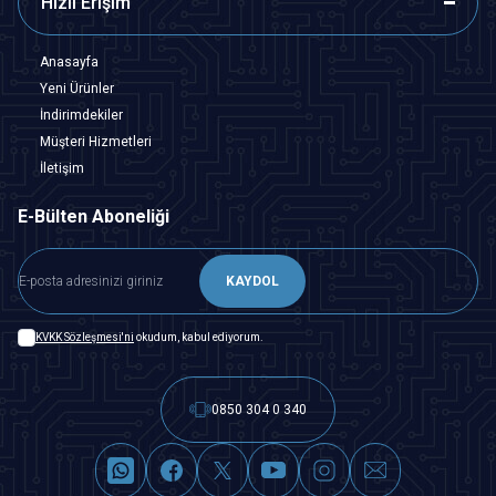
Hızlı Erişim
Anasayfa
Yeni Ürünler
İndirimdekiler
Müşteri Hizmetleri
İletişim
E-Bülten Aboneliği
KAYDOL
KVKK Sözleşmesi'ni
okudum, kabul ediyorum.
0850 304 0 340