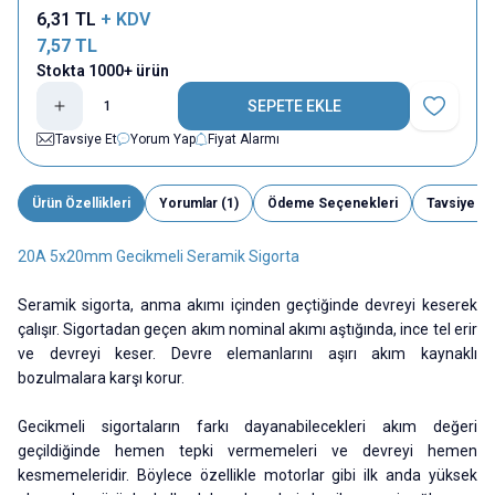
6,31
TL
+ KDV
7,57
TL
Stokta 1000+ ürün
SEPETE EKLE
Favoriye E
Tavsiye Et
Yorum Yap
Fiyat Alarmı
Ürün Özellikleri
Yorumlar (1)
Ödeme Seçenekleri
Tavsiye Et
20A 5x20mm Gecikmeli Seramik Sigorta
Seramik sigorta, anma akımı içinden geçtiğinde devreyi keserek
çalışır. Sigortadan geçen akım nominal akımı aştığında, ince tel erir
ve devreyi keser. Devre elemanlarını aşırı akım kaynaklı
bozulmalara karşı korur.
Gecikmeli sigortaların farkı dayanabilecekleri akım değeri
geçildiğinde hemen tepki vermemeleri ve devreyi hemen
kesmemeleridir. Böylece özellikle motorlar gibi ilk anda yüksek