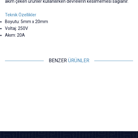
akım çeken ürünler kullanılırken devrelerin kesilmemesi sağlanır.
Teknik Özellikler
Boyutu: 5mm x 20mm
Voltaj: 250V
Akım: 20A
BENZER
ÜRÜNLER
Motorobit
Motorobit
10A 5x20mm Gecikmeli
8A 5x20mm Gecikmeli Seramik
2
Seramik Sigorta
Sigorta
6,31
TL + KDV
6,31
TL + KDV
Tükendi
SEPETE EKLE