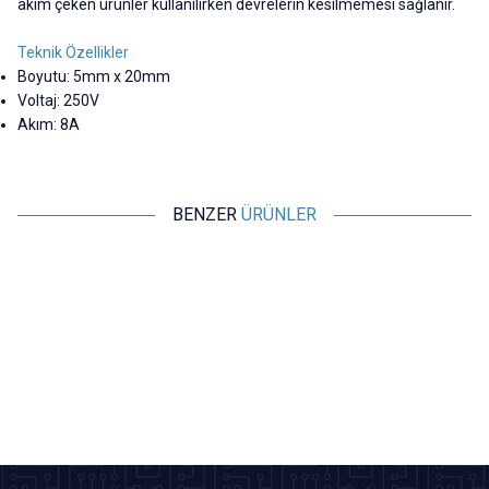
akım çeken ürünler kullanılırken devrelerin kesilmemesi sağlanır.
Teknik Özellikler
Boyutu: 5mm x 20mm
Voltaj: 250V
Akım: 8A
BENZER
ÜRÜNLER
Motorobit
Motorobit
10A 5x20mm Gecikmeli
8A 5x20mm Gecikmeli Seramik
2
Seramik Sigorta
Sigorta
6,31
TL + KDV
6,31
TL + KDV
Tükendi
SEPETE EKLE