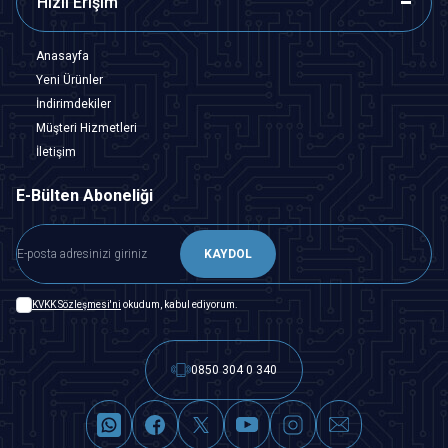
Hızlı Erişim
Anasayfa
Yeni Ürünler
İndirimdekiler
Müşteri Hizmetleri
İletişim
E-Bülten Aboneliği
KAYDOL
KVKK Sözleşmesi'ni
okudum, kabul ediyorum.
0850 304 0 340