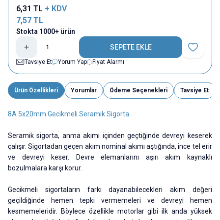
6,31
TL
+ KDV
7,57
TL
Stokta 1000+ ürün
SEPETE EKLE
Favoriye E
Tavsiye Et
Yorum Yap
Fiyat Alarmı
Ürün Özellikleri
Yorumlar
Ödeme Seçenekleri
Tavsiye Et
8A 5x20mm Gecikmeli Seramik Sigorta
Seramik sigorta, anma akımı içinden geçtiğinde devreyi keserek
çalışır. Sigortadan geçen akım nominal akımı aştığında, ince tel erir
ve devreyi keser. Devre elemanlarını aşırı akım kaynaklı
bozulmalara karşı korur.
Gecikmeli sigortaların farkı dayanabilecekleri akım değeri
geçildiğinde hemen tepki vermemeleri ve devreyi hemen
kesmemeleridir. Böylece özellikle motorlar gibi ilk anda yüksek