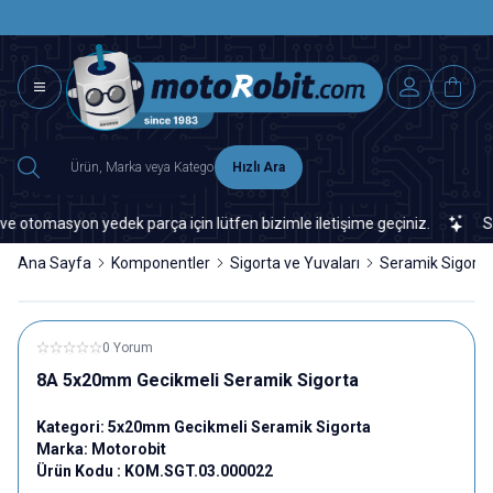
SAAT 15.0
2500 TL ÜZERİ MNG-DHL KARGO ÜCRETSİZ
Hızlı Ara
tomasyon yedek parça için lütfen bizimle iletişime geçiniz.
Sitem
Ana Sayfa
Komponentler
Sigorta ve Yuvaları
Seramik Sigorta
0 Yorum
8A 5x20mm Gecikmeli Seramik Sigorta
Kategori:
5x20mm Gecikmeli Seramik Sigorta
Marka:
Motorobit
Ürün Kodu :
KOM.SGT.03.000022