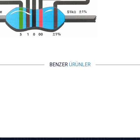
BENZER
ÜRÜNLER
Motorobit
1K 1/4W Direnç - 10 Adet
2,43
TL + KDV
SEPETE EKLE