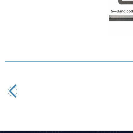
Motorobit
10K 1/4W Direnç - 10 Adet
2,43
TL + KDV
SEPETE EKLE