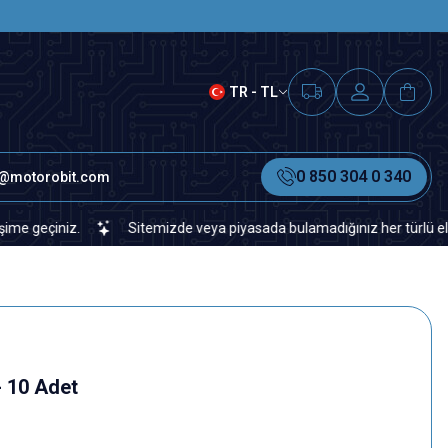
SAAT 15.00'A KADAR VERİLEN S
TR - TL
0 850 304 0 340
o@motorobit.com
niz.
Sitemizde veya piyasada bulamadığınız her türlü elektronik v
- 10 Adet