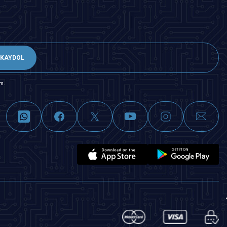
KAYDOL
m.