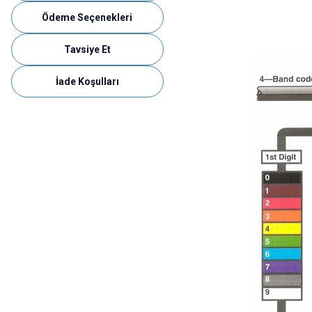
Ödeme Seçenekleri
Tavsiye Et
İade Koşulları