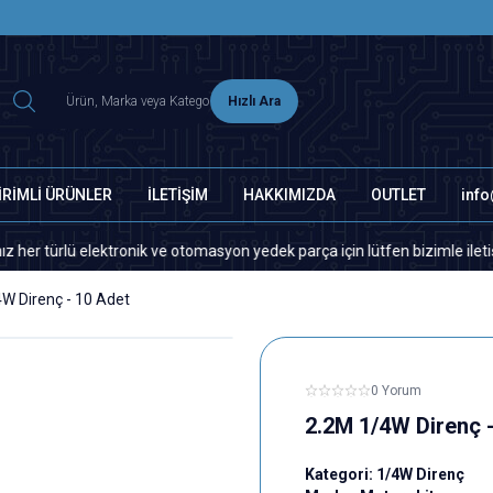
2500 TL ÜZERİ MNG-DHL KARGO ÜCRETSİZ
Hızlı Ara
İRİMLİ ÜRÜNLER
İLETİŞİM
HAKKIMIZDA
OUTLET
inf
ü elektronik ve otomasyon yedek parça için lütfen bizimle iletişime geçi
W Direnç - 10 Adet
0 Yorum
2.2M 1/4W Direnç 
Kategori:
1/4W Direnç