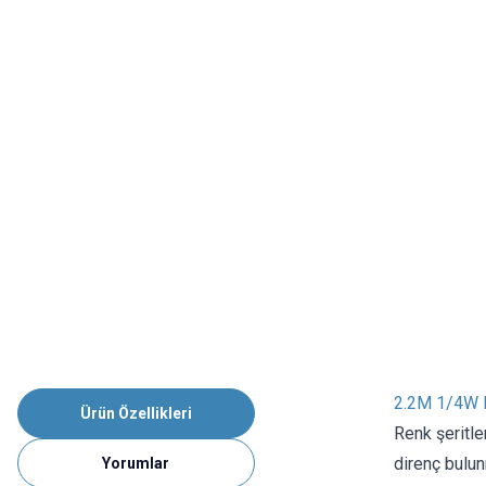
2.2M 1/4W D
Ürün Özellikleri
Renk şeritle
direnç bulun
Yorumlar