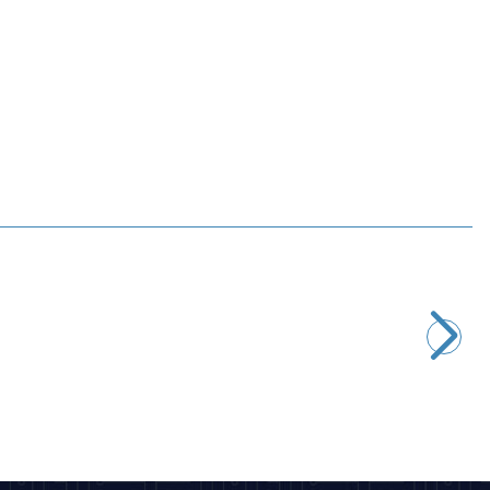
Motorobit
Direnç Seti 30 Çeşit 20'şer Adet - 600 Adet (1/4W)
157,63
TL + KDV
SEPETE EKLE