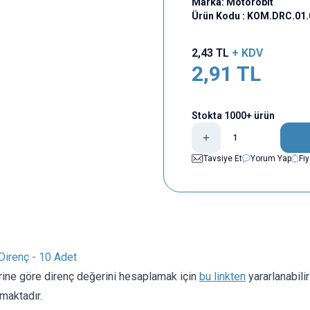
Marka:
Motorobit
Ürün Kodu :
KOM.DRC.01.
2,43
TL
+ KDV
2,91
TL
Stokta 1000+ ürün
Tavsiye Et
Yorum Yap
Fi
irenç - 10 Adet
rine göre direnç değerini hesaplamak için
bu linkten
yararlanabili
maktadır.