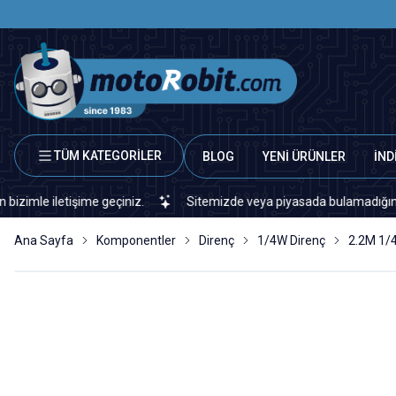
TÜM KATEGORİLER
BLOG
YENİ ÜRÜNLER
İND
letişime geçiniz.
Sitemizde veya piyasada bulamadığınız her türl
Ana Sayfa
Komponentler
Direnç
1/4W Direnç
2.2M 1/4