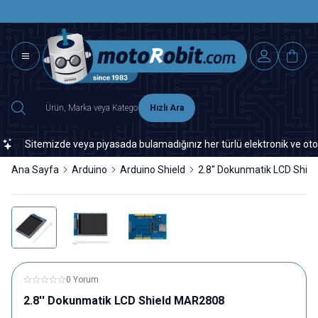
SAAT 15.0
2500 TL ÜZERİ MNG-DHL KARGO ÜCRETSİZ
Hızlı Ara
Sitemizde veya piyasada bulamadığınız her türlü elektronik ve otomasyo
Ana Sayfa
Arduino
Arduino Shield
2.8'' Dokunmatik LCD Shi
0 Yorum
2.8'' Dokunmatik LCD Shield MAR2808