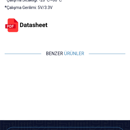
*
Çalışma Gerilimi: 5V/3.3V
BENZER
ÜRÜNLER
Motorobit
Motorobit
2.8'' ILI9341 Dokunmatik LCD
NodeMCU LoLin ESP8266
Ekran SPI 240x320
Geliştirme Kartı - USB Chip
557,75
TL + KDV
181,88
TL + KDV
Tükendi
SEPETE EKLE