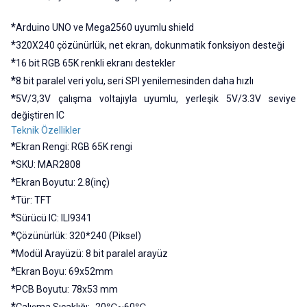
*
Arduino UNO ve Mega2560 uyumlu shield
*
320X240 çözünürlük, net ekran, dokunmatik fonksiyon desteği
*
16 bit RGB 65K renkli ekranı destekler
*
8 bit paralel veri yolu, seri SPI yenilemesinden daha hızlı
*
5V/3,3V çalışma voltajıyla uyumlu, yerleşik 5V/3.3V seviye
değiştiren IC
Teknik Özellikler
*
Ekran Rengi: RGB 65K rengi
*
SKU: MAR2808
*
Ekran Boyutu: 2.8(inç)
*
Tür: TFT
*
Sürücü IC: ILI9341
*
Çözünürlük: 320*240 (Piksel)
*
Modül Arayüzü: 8 bit paralel arayüz
*
Ekran Boyu: 69x52mm
*
PCB Boyutu: 78x53 mm
*
Çalışma Sıcaklığı: -20℃~60℃