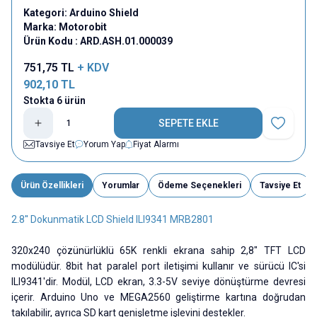
Kategori:
Arduino Shield
Marka:
Motorobit
Ürün Kodu :
ARD.ASH.01.000039
751,75
TL
+ KDV
902,10
TL
Stokta 6 ürün
SEPETE EKLE
Favoriye E
Tavsiye Et
Yorum Yap
Fiyat Alarmı
Ürün Özellikleri
Yorumlar
Ödeme Seçenekleri
Tavsiye Et
2.8'' Dokunmatik LCD Shield ILI9341 MRB2801
320x240 çözünürlüklü 65K renkli ekrana sahip 2,8" TFT LCD
modülüdür. 8bit hat paralel port iletişimi kullanır ve sürücü IC'si
ILI9341'dir. Modül, LCD ekran, 3.3-5V seviye dönüştürme devresi
içerir. Arduino Uno ve MEGA2560 geliştirme kartına doğrudan
takılabilir, ayrıca SD kart genişletme işlevini destekler.